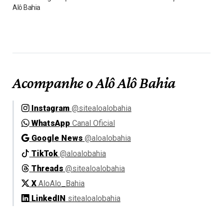
Alô Bahia
Acompanhe o Alô Alô Bahia
Instagram
@sitealoalobahia
WhatsApp
Canal Oficial
Google News
@aloalobahia
TikTok
@aloalobahia
Threads
@sitealoalobahia
X
AloAlo_Bahia
LinkedIN
sitealoalobahia