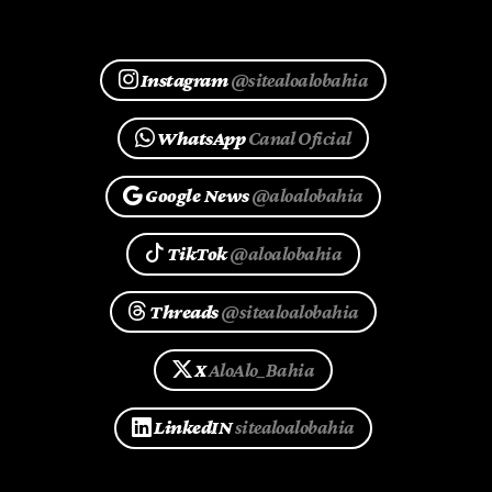
Instagram
@sitealoalobahia
WhatsApp
Canal Oficial
Google News
@aloalobahia
TikTok
@aloalobahia
Threads
@sitealoalobahia
X
AloAlo_Bahia
LinkedIN
sitealoalobahia