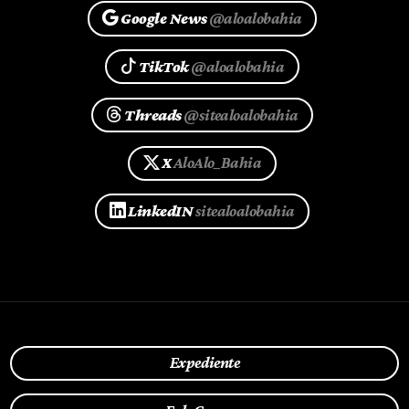
Google News
@aloalobahia
TikTok
@aloalobahia
Threads
@sitealoalobahia
X
AloAlo_Bahia
LinkedIN
sitealoalobahia
Expediente