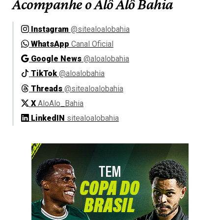
Acompanhe o Alô Alô Bahia
Instagram
@sitealoalobahia
WhatsApp
Canal Oficial
Google News
@aloalobahia
TikTok
@aloalobahia
Threads
@sitealoalobahia
X
AloAlo_Bahia
LinkedIN
sitealoalobahia