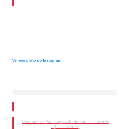
Ver essa foto no Instagram
Uma publicação compartilhada por isis valverde
(@isisvalverde)