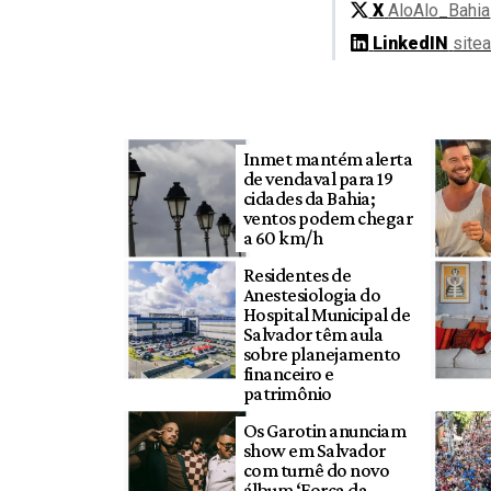
X
AloAlo_Bahia
LinkedIN
site
Inmet mantém alerta
de vendaval para 19
cidades da Bahia;
ventos podem chegar
a 60 km/h
Residentes de
Anestesiologia do
Hospital Municipal de
Salvador têm aula
sobre planejamento
financeiro e
patrimônio
Os Garotin anunciam
show em Salvador
com turnê do novo
álbum ‘Força da