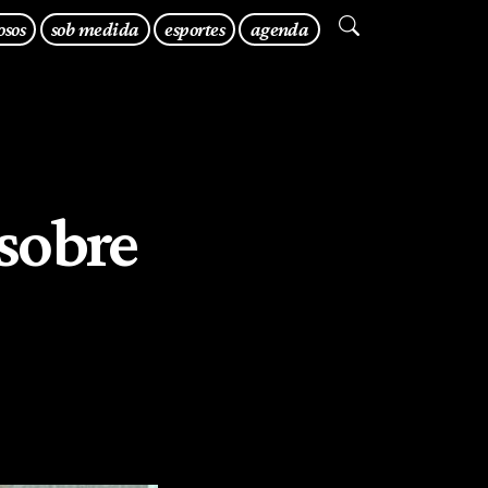
osos
sob medida
esportes
agenda
sobre