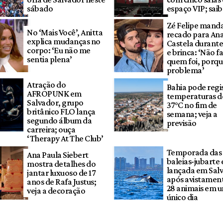
sábado
espaço VIP; sai
Zé Felipe mand
No ‘Mais Você’, Anitta
recado para An
explica mudanças no
Castela durant
corpo: ‘Eu não me
e brinca: ‘Não fa
sentia plena’
quem foi, porqu
problema’
Atração do
Bahia pode regi
AFROPUNK em
temperaturas d
Salvador, grupo
37°C no fim de
britânico FLO lança
semana; veja a
segundo álbum da
previsão
carreira; ouça
‘Therapy At The Club’
Temporada das
Ana Paula Siebert
baleias-jubarte 
mostra detalhes do
lançada em Sal
jantar luxuoso de 17
após avistamen
anos de Rafa Justus;
28 animais em 
veja a decoração
único dia