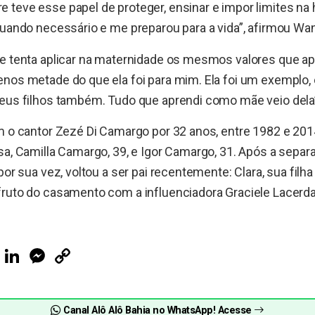
teve esse papel de proteger, ensinar e impor limites na h
quando necessário e me preparou para a vida”, afirmou Wa
ue tenta aplicar na maternidade os mesmos valores que a
nos metade do que ela foi para mim. Ela foi um exemplo, 
eus filhos também. Tudo que aprendi como mãe veio dela”
m o cantor Zezé Di Camargo por 32 anos, entre 1982 e 201
sa, Camilla Camargo, 39, e Igor Camargo, 31. Após a separa
por sua vez, voltou a ser pai recentemente: Clara, sua filh
ruto do casamento com a influenciadora Graciele Lacerda
ook
Telegram
LinkedIn
Messenger
Copy
Link
Canal Alô Alô Bahia no WhatsApp! Acesse