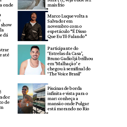
ba onde
mais frio
a
Marco Luque volta a
a
Salvador em
e show
novembro com o
la
espetáculo “É Disso
e dá
Que Eu Tô Falando”
Participante do
strar
‘Estrelas da Casa’,
e até
Bruno Gadiol já brilhou
em ‘Malhação’ e
chegou à semifinal do
‘The Voice Brasil’
Piscinas de borda
é
infinita e vista para o
vador
mar: conheça a
to de
mansão onde Pulgar
um
está morando no Rio