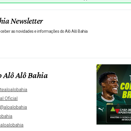
hia Newsletter
receber as novidades e informações do Alô Alô Bahia
 Alô Alô Bahia
tealoalobahia
al Oficial
@aloalobahia
obahia
aloalobahia