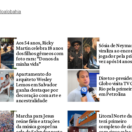
aloalobahia
Aos 54 anos, Ricky
Sósia de Neyma
Martin celebra 18 anos
viraliza ao enco
dos filhos gêmeos com
jogador pela pr
foto rara: “Donos da
vez após 14 anos
minha vida”
Apartamento do
Diretor-preside
arquiteto Wesley
Globo visita TV
Lemos em Salvador
Rio pela primeir
ganha destaque por
em Petrolina
decoração com arte e
ancestralidade
Marcha para Jesus
Litoral Norte da
reúne fiéis e atrações
terá primeiro
da música gospel na
complexo de ci
orla de Salvador neste
com cinco salas 