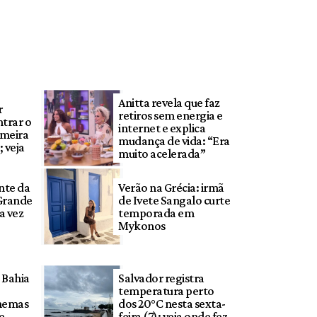
Anitta revela que faz
r
retiros sem energia e
ntrar o
internet e explica
imeira
mudança de vida: “Era
; veja
muito acelerada”
nte da
Verão na Grécia: irmã
 Grande
de Ivete Sangalo curte
a vez
temporada em
Mykonos
 Bahia
Salvador registra
temperatura perto
nemas
dos 20°C nesta sexta-
e
feira (7); veja onde fez