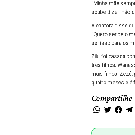
“Minha mãe sempre 
soube dizer ‘não’ 
A cantora disse q
“Quero ser pelo me
ser isso para os m
Zilu foi casada co
três filhos: Wanes
mais filhos. Zezé, 
quatro meses e é f
Compartilhe
WhatsApp
Twitter
Faceb