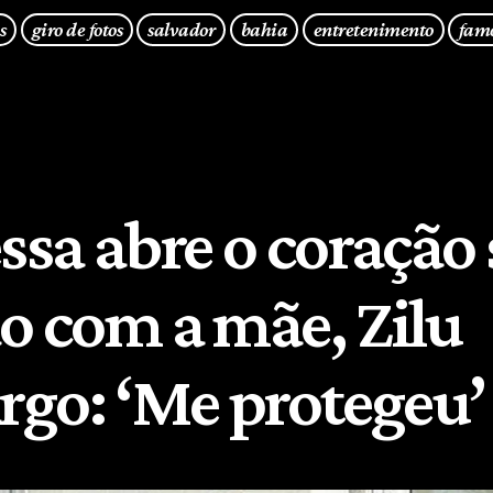
s
giro de fotos
salvador
bahia
entretenimento
fam
sa abre o coração 
ão com a mãe, Zilu
go: ‘Me protegeu’