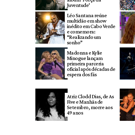
Juventude’
Léo Santana reúne
multidão em show
inédito em Cabo Verde
e comemora:
“Realizando um
sonho”
Madonna e Kylie
Minogue lançam
primeira parceria
oficial após décadas de
espera dos fãs
Atriz Clodd Dias, de As
Five e Manhãs de
Setembro, morre aos
49 anos