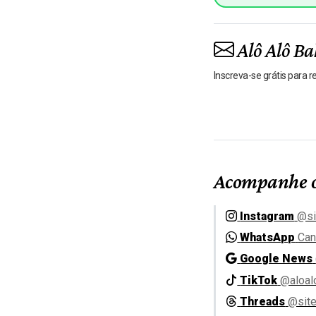
Alô Alô Ba
Inscreva-se grátis para 
Acompanhe o
Instagram
@si
WhatsApp
Can
Google News
TikTok
@aloal
Threads
@site