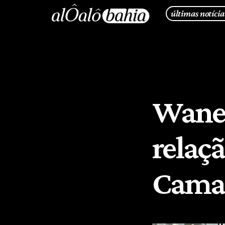
últimas notícia
Wanes
relaç
Camar