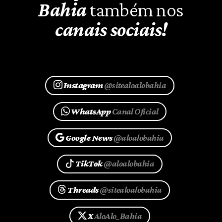
Bahia
também nos
canais sociais!
Instagram
@sitealoalobahia
WhatsApp
Canal Oficial
Google News
@aloalobahia
TikTok
@aloalobahia
Threads
@sitealoalobahia
X
AloAlo_Bahia