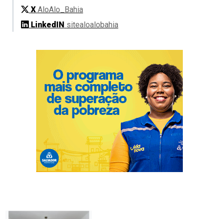
X
AloAlo_Bahia
LinkedIN
sitealoalobahia