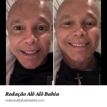
Redação Alô Alô Bahia
redacao@aloalobahia.com