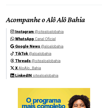
Acompanhe o Alô Alô Bahia
Instagram
@sitealoalobahia
WhatsApp
Canal Oficial
Google News
@aloalobahia
TikTok
@aloalobahia
Threads
@sitealoalobahia
X
AloAlo_Bahia
LinkedIN
sitealoalobahia