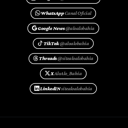
WhatsApp
Canal Oficial
Google News
@aloalobahia
TikTok
@aloalobahia
Threads
@sitealoalobahia
X
AloAlo_Bahia
LinkedIN
sitealoalobahia