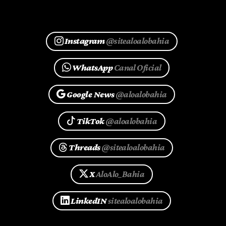
Instagram
@sitealoalobahia
WhatsApp
Canal Oficial
Google News
@aloalobahia
TikTok
@aloalobahia
Threads
@sitealoalobahia
X
AloAlo_Bahia
LinkedIN
sitealoalobahia