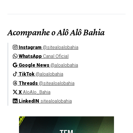
Acompanhe o Alô Alô Bahia
Instagram
@sitealoalobahia
WhatsApp
Canal Oficial
Google News
@aloalobahia
TikTok
@aloalobahia
Threads
@sitealoalobahia
X
AloAlo_Bahia
LinkedIN
sitealoalobahia