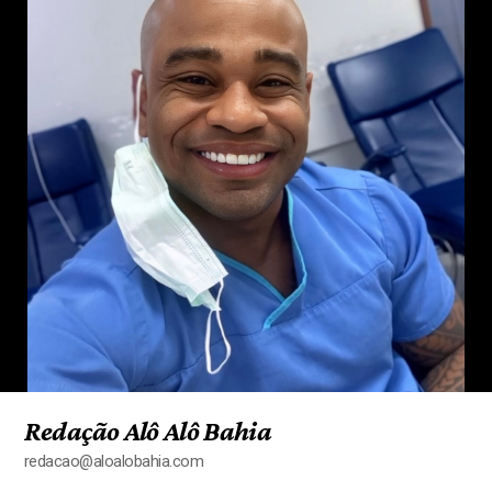
Redação Alô Alô Bahia
redacao@aloalobahia.com