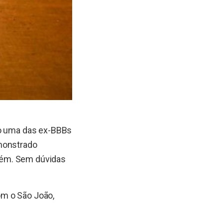
mo uma das ex-BBBs
emonstrado
bém. Sem dúvidas
om o São João,