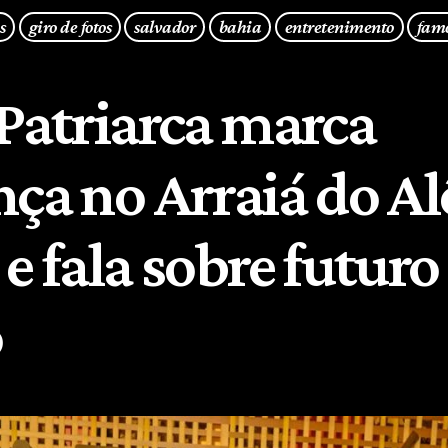
s
giro de fotos
salvador
bahia
entretenimento
fam
 Patriarca marca
nça no Arraiá do Al
e fala sobre futuro
o