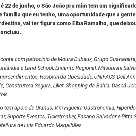
 é 22 de junho, o São João pra mim tem um significad
e família que eu tenho, uma oportunidade que a gente
rdestina, vai ter figura como Elba Ramalho, que deix
concluiu.
ô conta com patrocínio de Moura Dubeux, Grupo Guanabara
rilândia e Land School, Encanto Regional, Mitsubishi Salvad
mpreendimentos, Hospital da Obesidade, UNIFACS, Dell Ann
e, Construtora Segura, Lillet, Shopping da Bahia, Dascá Jo
tois
to tem apoio de Uranus, Vini Figueira Gastronomia, Hiperide
ar, Suporte Eventos, Ticketmaker, Fasano Salvador e Pitta 
refeitura de Luis Eduardo Magalhães.