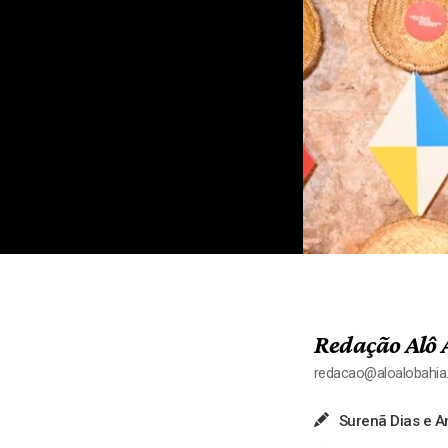
Redação Alô 
redacao@aloalobahi
Surenã Dias e 