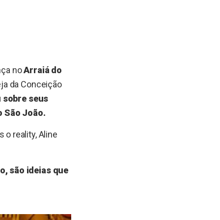
nça no
Arraiá do
reja da Conceição
u sobre seus
o São João.
 reality, Aline
o, são ideias que