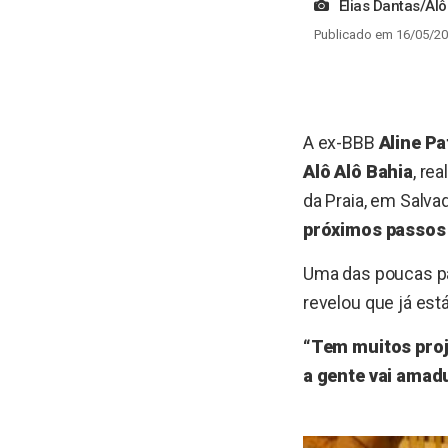
Elias Dantas/Alô
Publicado em 16/05/20
A ex-BBB
Aline Pa
Alô Alô Bahia
, re
da Praia, em Salva
próximos passos n
Uma das poucas pa
revelou que já es
“Tem muitos proj
a gente vai amad