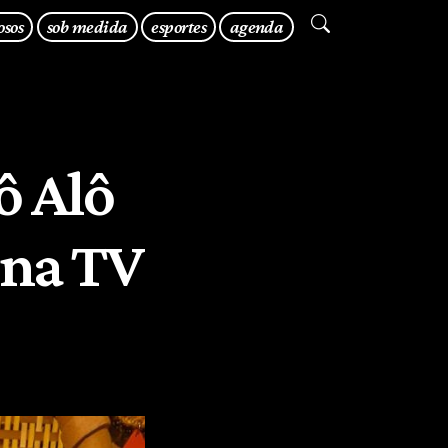
osos
sob medida
esportes
agenda
ô Alô
 na TV