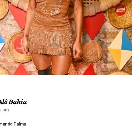
Alô Bahia
a.com
Amanda Palma