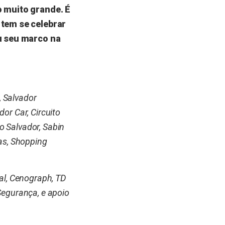
o muito grande. É
 tem se celebrar
ou seu marco na
, Salvador
or Car, Circuito
o Salvador, Sabin
ias, Shopping
al, Cenograph, TD
Segurança, e apoio