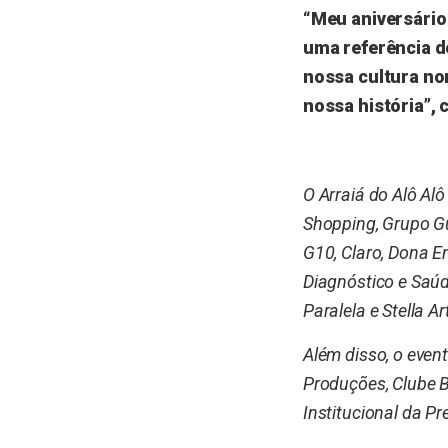
“Meu aniversário
uma referência d
nossa cultura no
nossa história”, 
O Arraiá do Alô Al
Shopping, Grupo Gu
G10, Claro, Dona E
Diagnóstico e Saúd
Paralela e Stella Ar
Além disso, o even
Produções, Clube B
Institucional da P