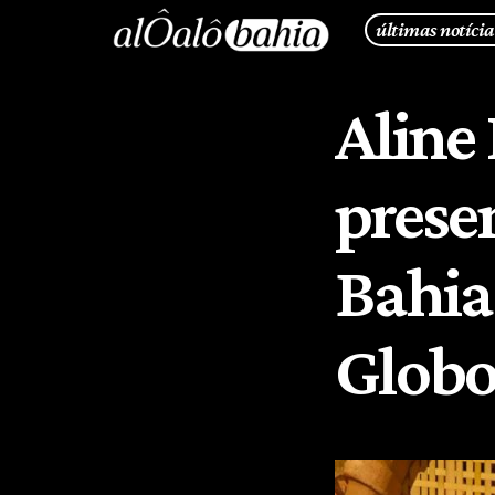
últimas notícia
Aline
prese
Bahia 
Glob