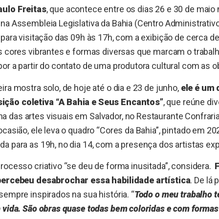
aulo Freitas
, que acontece entre os dias 26 e 30 de maio 
na Assembleia Legislativa da Bahia (Centro Administrativo
 para visitação das 09h às 17h, com a exibição de cerca de
s cores vibrantes e formas diversas que marcam o trabalho
or a partir do contato de uma produtora cultural com as ob
ira mostra solo, de hoje até o dia e 23 de junho,
ele é um
ção coletiva “A Bahia e Seus Encantos”
, que reúne di
 das artes visuais em Salvador, no Restaurante Confraria
ocasião, ele leva o quadro “Cores da Bahia”, pintado em 20
a para as 19h, no dia 14, com a presença dos artistas exp
rocesso criativo “se deu de forma inusitada”, considera.
percebeu desabrochar essa habilidade artística
. De lá
sempre inspirados na sua história. “
Todo o meu trabalho 
 vida. São obras quase todas bem coloridas e com formas 