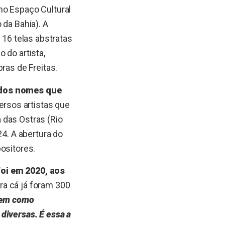
no Espaço Cultural
 da Bahia). A
 16 telas abstratas
 do artista,
ras de Freitas.
 dos nomes que
versos artistas que
 das Ostras (Rio
24. A abertura do
ositores.
Foi em 2020, aos
 pra cá já foram 300
tem como
diversas. É essa a