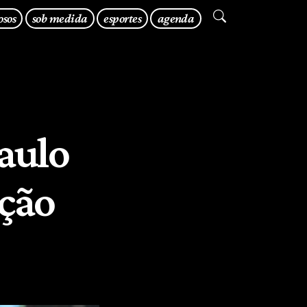
osos
sob medida
esportes
agenda
Paulo
ição