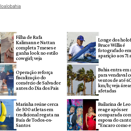
aloalobahia
Filha de Rafa
Longe dos holof
Kalimann e Nattan
Bruce Willis é
completa 7 meses e
fotografado em
ganha look no estilo
aparição aos 71 
cowgirl; veja
Bahia entra em 
Operação reforça
para vendaval 
fiscalização do
ventos de até 6
comércio de Salvador
km/h; veja área
antes do Dia dos Pais
afetadas
Marinha reúne cerca
Bailarina de Le
de 500 atletas em
reage após ser
tradicional regata na
comparada com
Baía de Todos-os-
esposa do canto
Santos
“Encaro como e