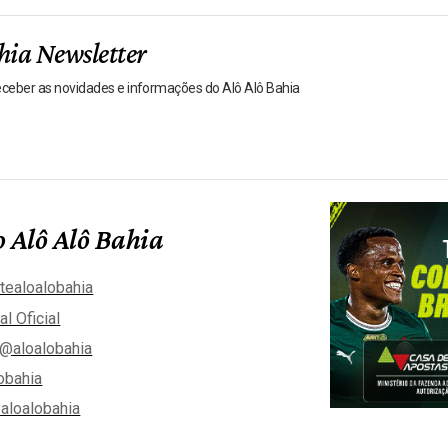
hia Newsletter
receber as novidades e informações do Alô Alô Bahia
 Alô Alô Bahia
tealoalobahia
al Oficial
@aloalobahia
obahia
aloalobahia