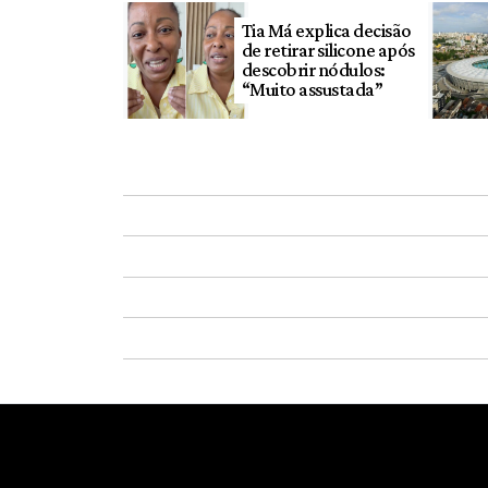
Tia Má explica decisão
de retirar silicone após
descobrir nódulos:
“Muito assustada”