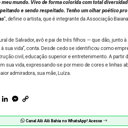
o meu mundo. Vivo de forma colorida com total diversida
speitando e sendo respeitado. Tenho um olhar poético p
as
”, define o artista, que é integrante da Associação Baiana
ural de Salvador, avô e pai de três filhos — que dão, junto à 
 à sua vida”, conta. Desde cedo se identificou como emp
rução civil, educação superior e entretenimento. A partir 
em sua vida, expressando-se por meio de cores e linhas ab
aior admiradora, sua mãe, Luíza.
ook
Telegram
LinkedIn
Messenger
Copy
Link
Canal Alô Alô Bahia no WhatsApp! Acesse