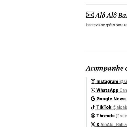
Alô Alô Ba
Inscreva-se grátis para 
Acompanhe o
Instagram
@si
WhatsApp
Can
Google News
TikTok
@aloal
Threads
@site
X
AloAlo_Bahia