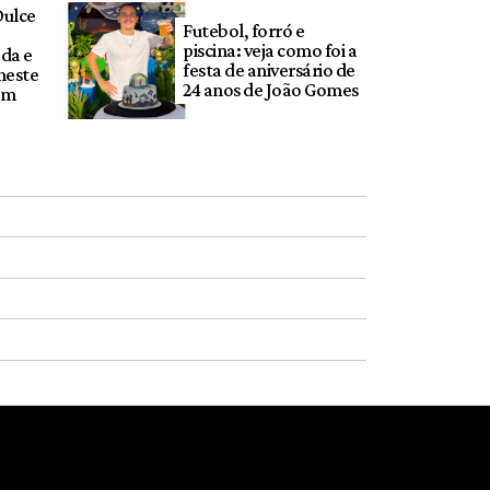
Dulce
Futebol, forró e
piscina: veja como foi a
da e
festa de aniversário de
neste
24 anos de João Gomes
em