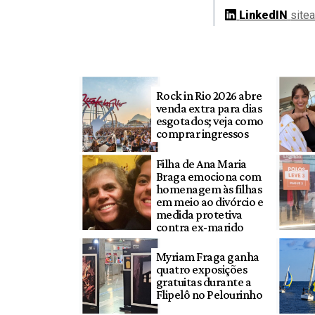
LinkedIN
site
Rock in Rio 2026 abre
venda extra para dias
esgotados; veja como
comprar ingressos
Filha de Ana Maria
Braga emociona com
homenagem às filhas
em meio ao divórcio e
medida protetiva
contra ex-marido
Myriam Fraga ganha
quatro exposições
gratuitas durante a
Flipelô no Pelourinho