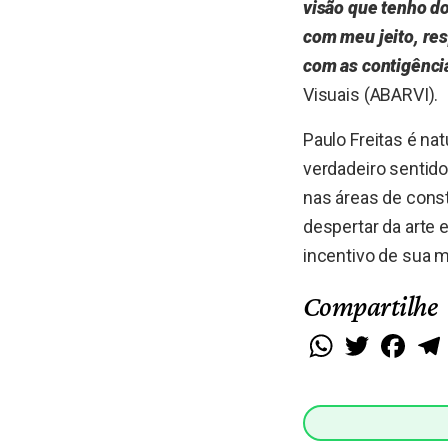
visão que tenho d
com meu jeito, re
com as contigênci
Visuais (ABARVI).
Paulo Freitas é nat
verdadeiro sentido
nas áreas de const
despertar da arte 
incentivo de sua m
Compartilhe
WhatsApp
Twitter
Faceb