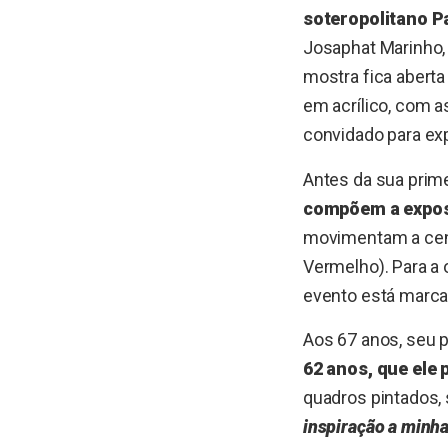
soteropolitano P
Josaphat Marinho, 
mostra fica aberta
em acrílico, com a
convidado para exp
Antes da sua prime
compõem a exposi
movimentam a cena
Vermelho). Para a 
evento está marcad
Aos 67 anos, seu p
62 anos, que ele 
quadros pintados, 
inspiração a minha