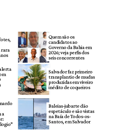
Quem são os
otes,
candidatos ao
Governo da Bahia em
 rara
2026; veja perfis dos
anos
seis concorrentes
alerta
Salvador faz primeiro
com
transplantio de mudas
0
produzidas em viveiro
s
inédito de coqueiros
onardo
Baleias-jubarte dão
espetáculo e são vistas
 a
na Baía de Todos-os-
r:
Santos, em Salvador
logio”