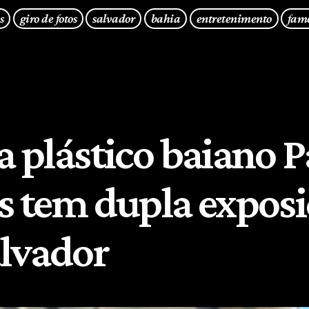
s
giro de fotos
salvador
bahia
entretenimento
fam
a plástico baiano 
as tem dupla expos
lvador