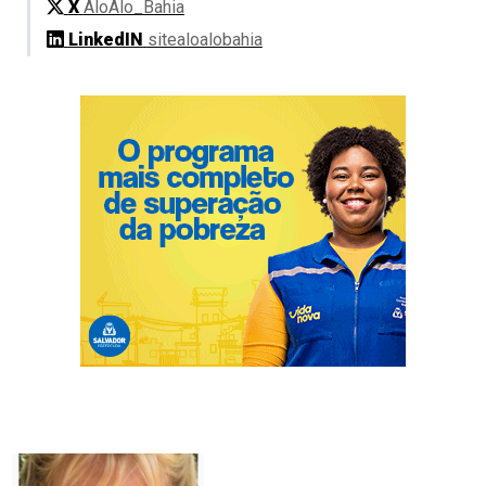
X
AloAlo_Bahia
LinkedIN
sitealoalobahia