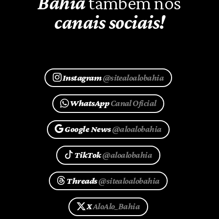
Bahia
também nos
canais sociais!
Instagram
@sitealoalobahia
WhatsApp
Canal Oficial
Google News
@aloalobahia
TikTok
@aloalobahia
Threads
@sitealoalobahia
X
AloAlo_Bahia