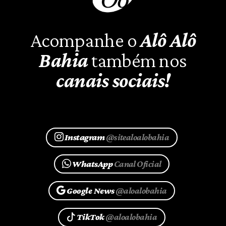
Acompanhe o
Alô Alô
Bahia
também nos
canais sociais!
Instagram
@sitealoalobahia
WhatsApp
Canal Oficial
Google News
@aloalobahia
TikTok
@aloalobahia