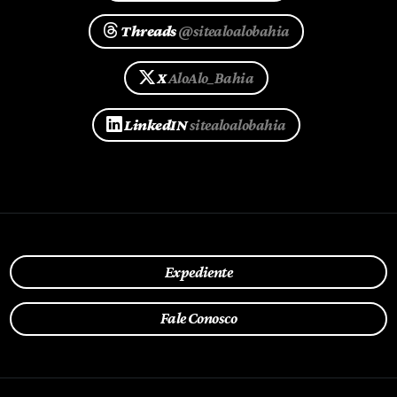
Threads
@sitealoalobahia
X
AloAlo_Bahia
LinkedIN
sitealoalobahia
Expediente
Fale Conosco