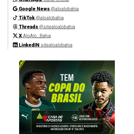
Google News
@aloalobahia
TikTok
@aloalobahia
Threads
@sitealoalobahia
X
AloAlo_Bahia
LinkedIN
sitealoalobahia