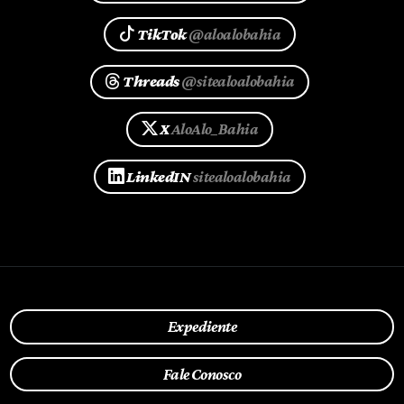
TikTok
@aloalobahia
Threads
@sitealoalobahia
X
AloAlo_Bahia
LinkedIN
sitealoalobahia
Expediente
Fale Conosco