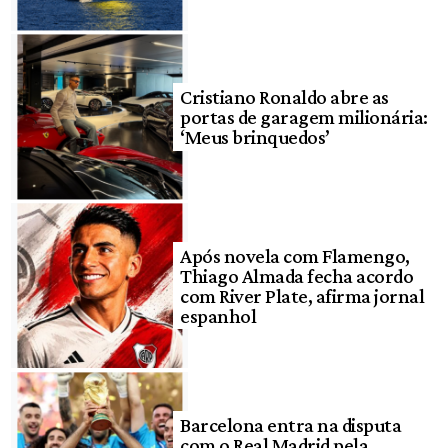
Cristiano Ronaldo abre as
portas de garagem milionária:
‘Meus brinquedos’
Após novela com Flamengo,
Thiago Almada fecha acordo
com River Plate, afirma jornal
espanhol
Barcelona entra na disputa
com o Real Madrid pela