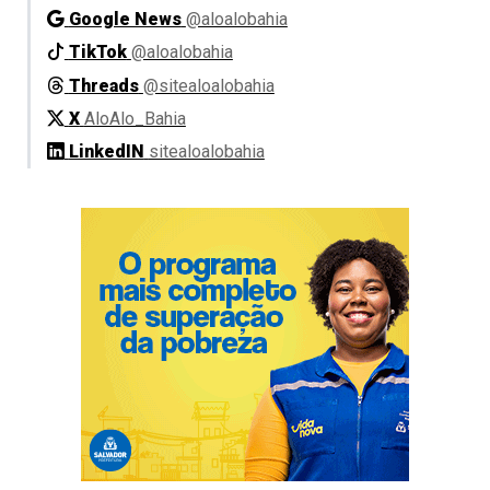
Google News
@aloalobahia
TikTok
@aloalobahia
Threads
@sitealoalobahia
X
AloAlo_Bahia
LinkedIN
sitealoalobahia