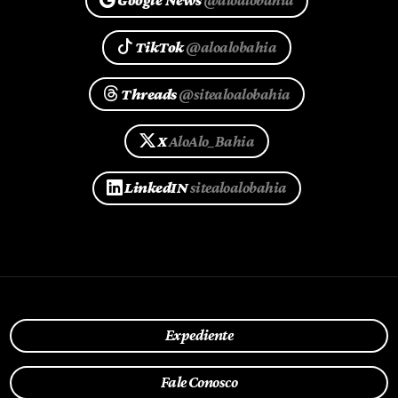
Google News
@aloalobahia
TikTok
@aloalobahia
Threads
@sitealoalobahia
X
AloAlo_Bahia
LinkedIN
sitealoalobahia
Expediente
Fale Conosco