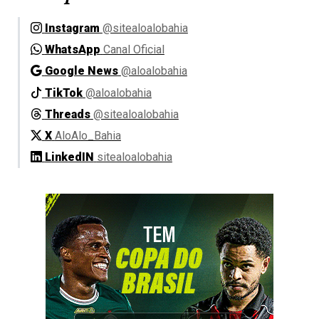
Instagram
@sitealoalobahia
WhatsApp
Canal Oficial
Google News
@aloalobahia
TikTok
@aloalobahia
Threads
@sitealoalobahia
X
AloAlo_Bahia
LinkedIN
sitealoalobahia