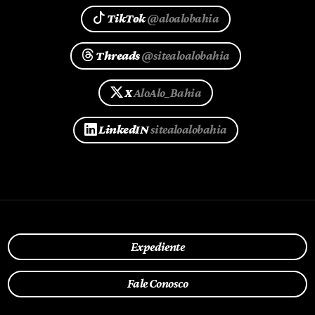
TikTok
@aloalobahia
Threads
@sitealoalobahia
X
AloAlo_Bahia
LinkedIN
sitealoalobahia
Expediente
Fale Conosco