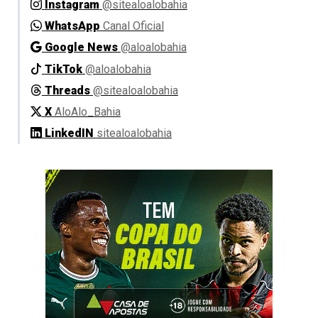
Instagram
@sitealoalobahia
WhatsApp
Canal Oficial
Google News
@aloalobahia
TikTok
@aloalobahia
Threads
@sitealoalobahia
X
AloAlo_Bahia
LinkedIN
sitealoalobahia