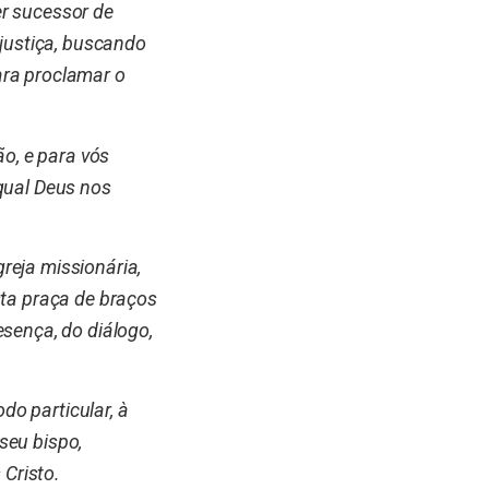
r sucessor de
 justiça, buscando
ara proclamar o
ão, e para vós
qual Deus nos
reja missionária,
sta praça de braços
sença, do diálogo,
o particular, à
seu bispo,
 Cristo.