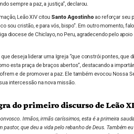
ndo sempre a paz, a justiça”, declarou.
mação, Leão XIV citou
Santo Agostinho
ao reforçar seu p
sco sou cristão, e para vós, bispo”. Em outro momento, fa
iga diocese de Chiclayo, no Peru, agradecendo pelo apoio
 que deseja liderar uma Igreja “que constrói pontes, que 
omo esta praça de braços abertos”, destacando a importân
ofrem e de promover a paz. Ele também evocou Nossa S
sua intercessão na nova missão.
gra do primeiro discurso de Leão X
convosco. Irmãos, irmãs caríssimos, esta é a primeira saud
m pastor, que deu a vida pelo rebanho de Deus. Também eu