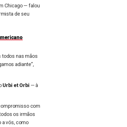
em Chicago — falou
rmista de seu
-americano
s todos nas mãos
gamos adiante”,
ão
Urbi et Orbi
— à
u compromisso com
a todos os irmãos
o a vós, como