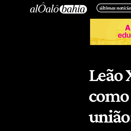
últimas notícia
Leão 
como 
união