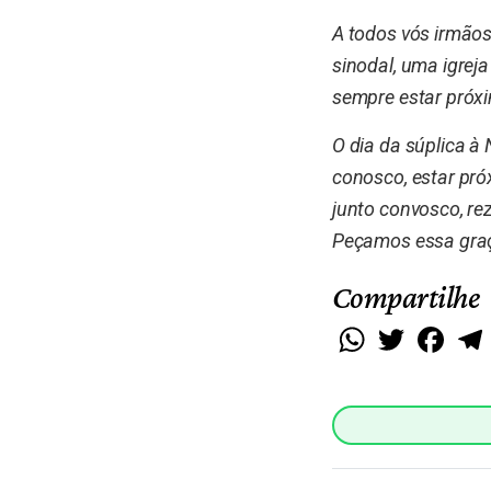
A todos vós irmãos
sinodal, uma igrej
sempre estar próx
O dia da súplica 
conosco, estar pró
junto convosco, re
Peçamos essa graç
Compartilhe
WhatsApp
Twitter
Faceb