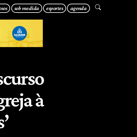
osos
sob medida
esportes
agenda
scurso
reja à
s’