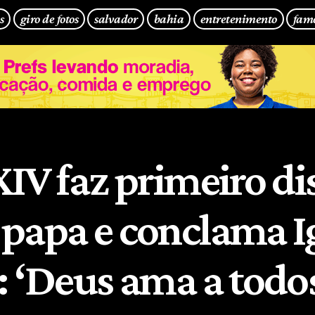
s
giro de fotos
salvador
bahia
entretenimento
fam
XIV faz primeiro di
papa e conclama Ig
: ‘Deus ama a todo