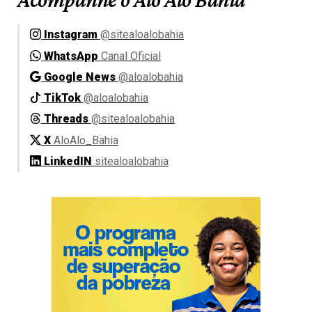
Instagram
@sitealoalobahia
WhatsApp
Canal Oficial
Google News
@aloalobahia
TikTok
@aloalobahia
Threads
@sitealoalobahia
X
AloAlo_Bahia
LinkedIN
sitealoalobahia