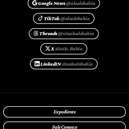
Google News
@aloalobahia
TikTok
@aloalobahia
Threads
@sitealoalobahia
X
AloAlo_Bahia
LinkedIN
sitealoalobahia
Expediente
Fale Conosco