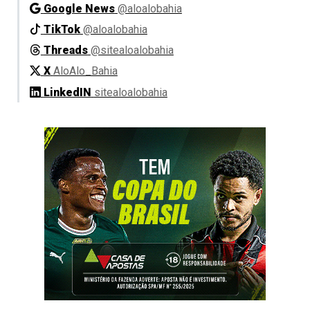
Google News
@aloalobahia
TikTok
@aloalobahia
Threads
@sitealoalobahia
X
AloAlo_Bahia
LinkedIN
sitealoalobahia