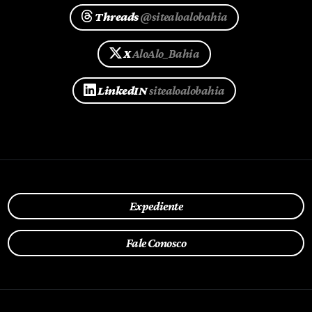
Threads
@sitealoalobahia
X
AloAlo_Bahia
LinkedIN
sitealoalobahia
Expediente
Fale Conosco