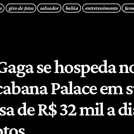
s
giro de fotos
salvador
bahia
entretenimento
fam
Gaga se hospeda n
abana Palace em s
a de R$ 32 mil a di
otos