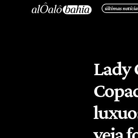
últimas notícia
Lady 
Copac
luxuos
veja f