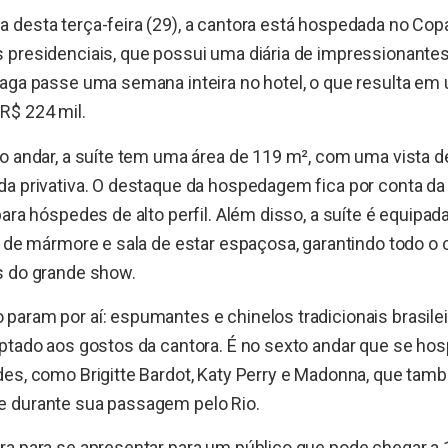
 desta terça-feira (29), a cantora está hospedada no Cop
presidenciais, que possui uma diária de impressionantes 
Gaga passe uma semana inteira no hotel, o que resulta em
R$ 224 mil.
o andar, a suíte tem uma área de 119 m², com uma vista 
a privativa. O destaque da hospedagem fica por conta da
para hóspedes de alto perfil. Além disso, a suíte é equi
o de mármore e sala de estar espaçosa, garantindo todo o
s do grande show.
param por aí: espumantes e chinelos tradicionais brasile
aptado aos gostos da cantora. É no sexto andar que se ho
des, como Brigitte Bardot, Katy Perry e Madonna, que ta
 durante sua passagem pelo Rio.
a para se apresentar para um público que pode chegar a 