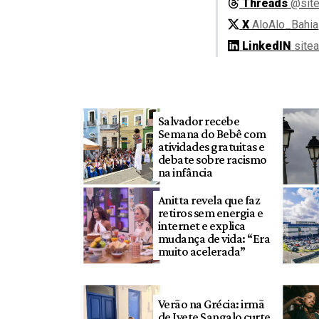
Threads
@site
X
AloAlo_Bahia
LinkedIN
site
Salvador recebe
Semana do Bebê com
atividades gratuitas e
debate sobre racismo
na infância
Anitta revela que faz
retiros sem energia e
internet e explica
mudança de vida: “Era
muito acelerada”
Verão na Grécia: irmã
de Ivete Sangalo curte