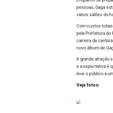
pessoas, Gaga est
vários salões do h
Com custos totais
pela Prefeitura d
carreira da cantora
novo álbum de Gag
A grande atração 
e a expectativa é 
leve o público a u
Veja fotos: