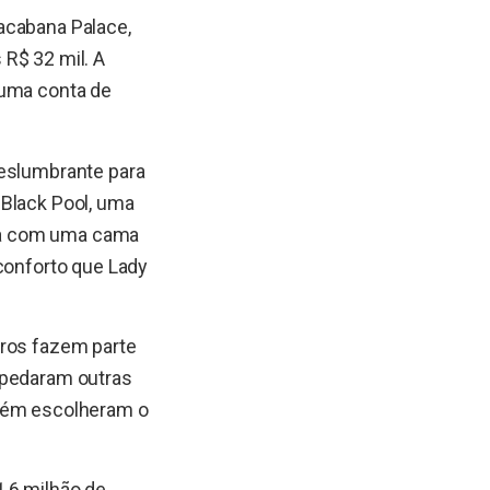
acabana Palace,
R$ 32 mil. A
 uma conta de
deslumbrante para
 Black Pool, uma
pada com uma cama
 conforto que Lady
iros fazem parte
spedaram outras
mbém escolheram o
1,6 milhão de