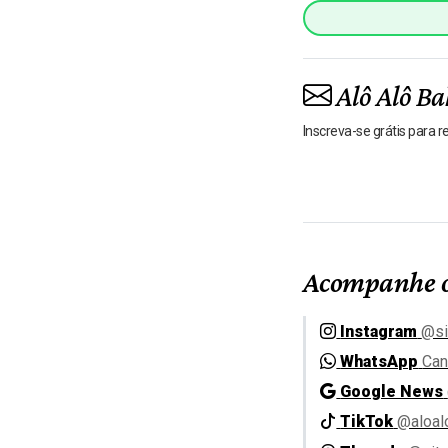
Alô Alô Ba
Inscreva-se grátis para 
Acompanhe o
Instagram
@si
WhatsApp
Can
Google News
TikTok
@aloal