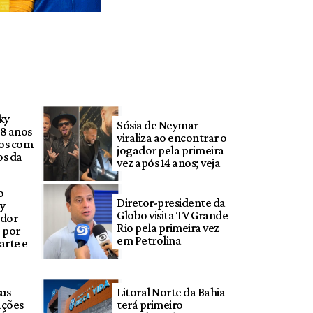
ky
Sósia de Neymar
18 anos
viraliza ao encontrar o
eos com
jogador pela primeira
os da
vez após 14 anos; veja
o
Diretor-presidente da
ey
Globo visita TV Grande
ador
Rio pela primeira vez
 por
em Petrolina
arte e
sus
Litoral Norte da Bahia
rações
terá primeiro