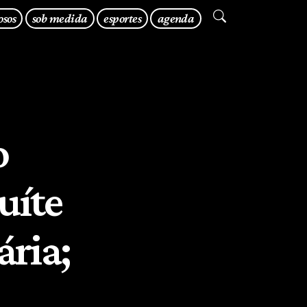
osos
sob medida
esportes
agenda
o
uíte
ária;