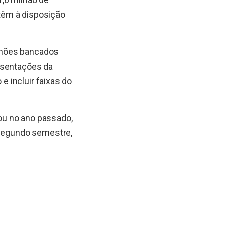
têm à disposição
lhões bancados
esentações da
e incluir faixas do
ou no ano passado,
 segundo semestre,