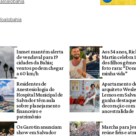
aloalobahia
aloalobahia
Inmet mantém alerta
Aos 54 anos, Ric
de vendaval para 19
Martin celebra 
cidades da Bahia;
dos filhos gêm
ventos podem chegar
foto rara: “Don
a 60 km/h
minha vida”
Residentes de
Apartamento d
Anestesiologia do
arquiteto Wesl
Hospital Municipal de
Lemos em Salv
Salvador têm aula
ganha destaque
sobre planejamento
decoração com 
financeiro e
ancestralidade
patrimônio
Os Garotin anunciam
Marcha para Je
show em Salvador
reúne fiéis e at