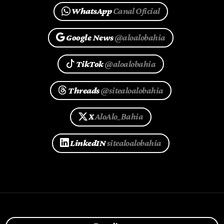
WhatsApp
Canal Oficial
Google News
@aloalobahia
TikTok
@aloalobahia
Threads
@sitealoalobahia
X
AloAlo_Bahia
LinkedIN
sitealoalobahia