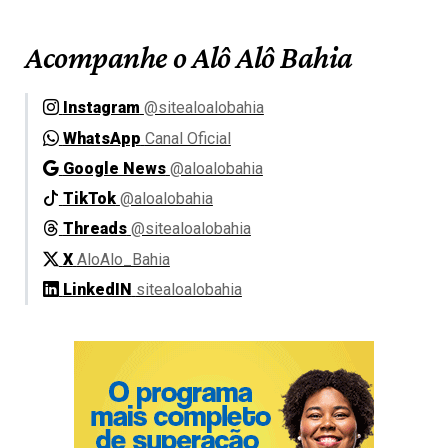
Acompanhe o Alô Alô Bahia
Instagram
@sitealoalobahia
WhatsApp
Canal Oficial
Google News
@aloalobahia
TikTok
@aloalobahia
Threads
@sitealoalobahia
X
AloAlo_Bahia
LinkedIN
sitealoalobahia