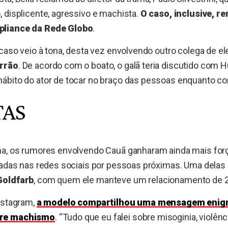
 displicente, agressivo e machista.
O caso, inclusive, r
pliance da Rede Globo
.
 caso veio à tona, desta vez envolvendo outro colega de e
rrão
. De acordo com o boato, o galã teria discutido com
ábito do ator de tocar no braço das pessoas enquanto co
TAS
na, os rumores envolvendo Cauã ganharam ainda mais for
cadas nas redes sociais por pessoas próximas. Uma delas 
Goldfarb
, com quem ele manteve um relacionamento de 2
nstagram,
a modelo compartilhou uma mensagem enig
bre machismo
. “Tudo que eu falei sobre misoginia, violên