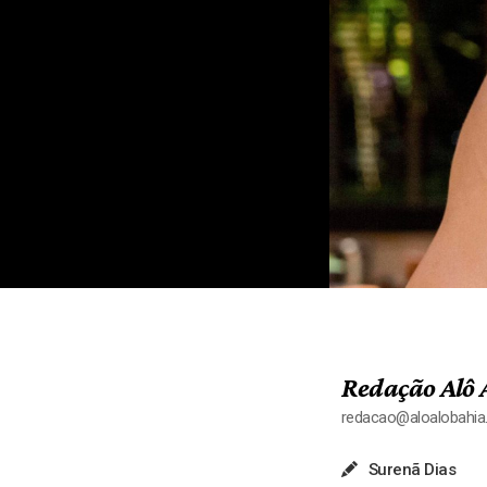
Redação Alô 
redacao@aloalobahi
Surenã Dias