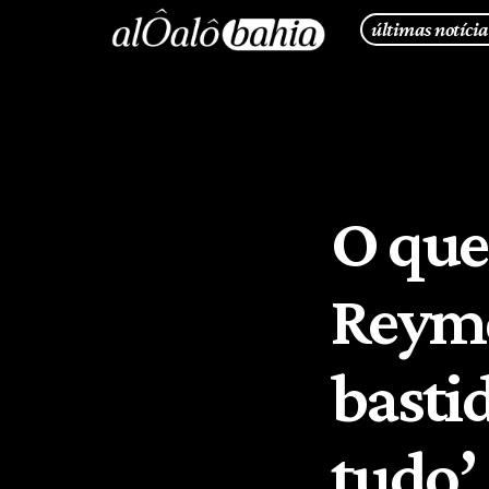
últimas notícia
O que
Reymo
bastid
tudo’