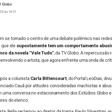
V Globo
25 às 16:51
m se tornado o centro de uma debate polêmico nas redes
 que ele
supostamente tem um comportamento abusiv
enco da novela “Vale Tudo”
, da TV Globo. A repercussão
envolvendo o artista, que agora enfrenta uma onda de crít
após a colunista
Carla Bittencourt
, do Portal LeoDias, div
nciado Cauã por atitudes consideradas machistas e abusi
 uma conversa no estacionamento dos Estúdios Globo e 
res do elenco.
ta, Bella reclamou ao diretor da trama, Paulo Silvestrini,