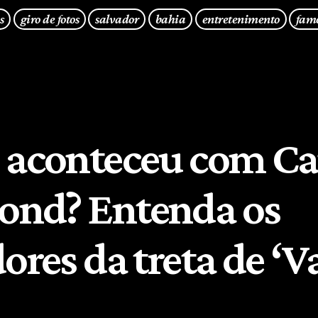
s
giro de fotos
salvador
bahia
entretenimento
fam
 aconteceu com C
nd? Entenda os
ores da treta de ‘V