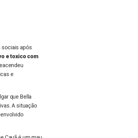
 sociais após
o e toxico com
 reacendeu
icas e
ulgar que Bella
vas. A situação
envolvido
 que Cauã é um mau