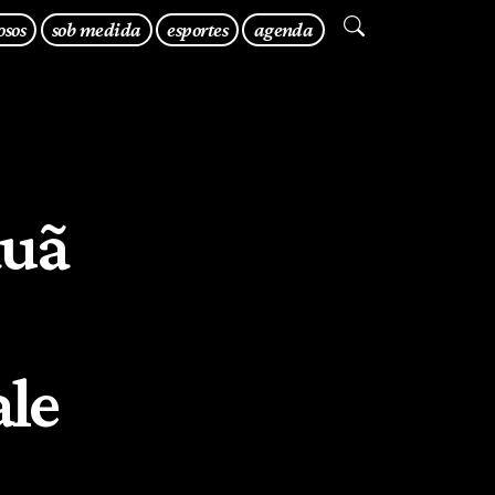
osos
sob medida
esportes
agenda
auã
ale