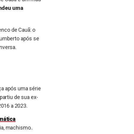
endeu uma
lenco de Cauã: o
 Humberto após se
nversa.
ça após uma série
partiu de sua ex-
016 a 2023.
mática
cia, machismo..