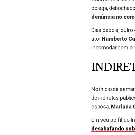
colega, debochado,
denúncia no com
Dias depois, outro
ator
Humberto Ca
incomodar com o h
INDIRE
No início da sema
de indiretas publi
esposa,
Mariana 
Em seu perfil do I
desabafando so