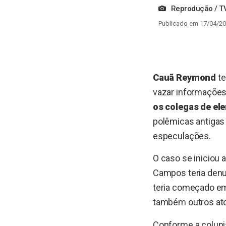
Reprodução / T
Publicado em 17/04/20
Cauã Reymond
te
vazar informações
os colegas de el
polêmicas antigas 
especulações.
O caso se iniciou 
Campos teria denu
teria começado em
também outros ato
Conforme a colunis