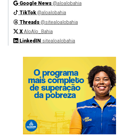
Google News
@aloalobahia
TikTok
@aloalobahia
Threads
@sitealoalobahia
X
AloAlo_Bahia
LinkedIN
sitealoalobahia