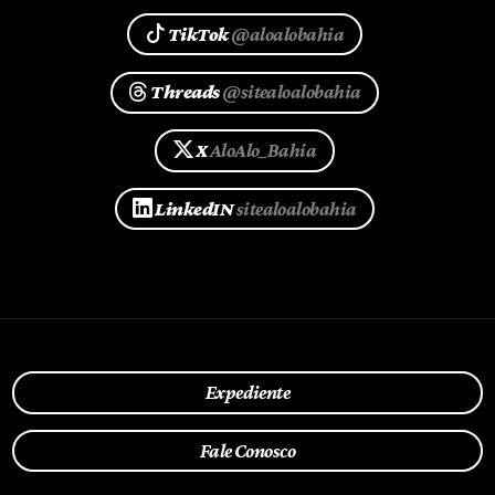
TikTok
@aloalobahia
Threads
@sitealoalobahia
X
AloAlo_Bahia
LinkedIN
sitealoalobahia
Expediente
Fale Conosco