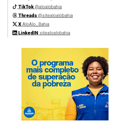
TikTok
@aloalobahia
Threads
@sitealoalobahia
X
AloAlo_Bahia
LinkedIN
sitealoalobahia