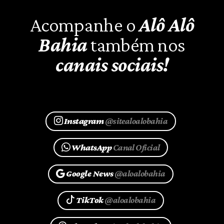
Acompanhe o
Alô Alô
Bahia
também nos
canais sociais!
Instagram
@sitealoalobahia
WhatsApp
Canal Oficial
Google News
@aloalobahia
TikTok
@aloalobahia