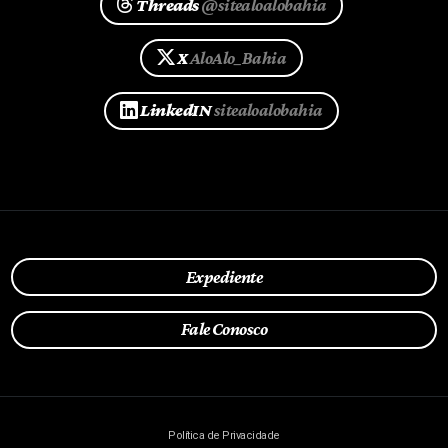
Threads
@sitealoalobahia
X
AloAlo_Bahia
LinkedIN
sitealoalobahia
Expediente
Fale Conosco
Política de Privacidade