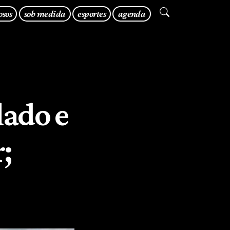
osos
sob medida
esportes
agenda
lado e
;