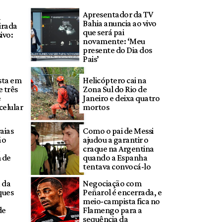
Apresentador da TV
a
Bahia anuncia ao vivo
tirada
que será pai
ivo:
novamente: ‘Meu
presente do Dia dos
Pais’
sta em
Helicóptero cai na
 três
Zona Sul do Rio de
e
Janeiro e deixa quatro
celular
mortos
raias
Como o pai de Messi
ão
ajudou a garantir o
a
craque na Argentina
 de
quando a Espanha
tentava convocá-lo
 da
Negociação com
ques
Peñarol é encerrada, e
meio-campista fica no
de
Flamengo para a
sequência da