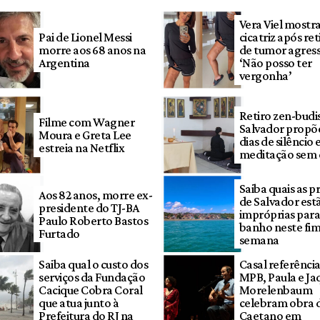
Vera Viel mostr
Pai de Lionel Messi
cicatriz após re
morre aos 68 anos na
de tumor agress
Argentina
‘Não posso ter
vergonha’
Retiro zen-budi
Filme com Wagner
Salvador propõe
Moura e Greta Lee
dias de silêncio 
estreia na Netflix
meditação sem 
Saiba quais as p
Aos 82 anos, morre ex-
de Salvador est
presidente do TJ-BA
impróprias par
Paulo Roberto Bastos
banho neste fim
Furtado
semana
Saiba qual o custo dos
Casal referência
serviços da Fundação
MPB, Paula e Ja
Cacique Cobra Coral
Morelenbaum
que atua junto à
celebram obra 
Prefeitura do RJ na
Caetano em