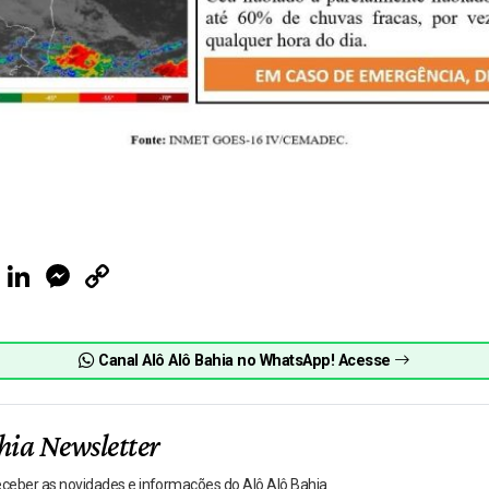
ook
Telegram
LinkedIn
Messenger
Copy
Link
Canal Alô Alô Bahia no WhatsApp! Acesse
hia Newsletter
receber as novidades e informações do Alô Alô Bahia