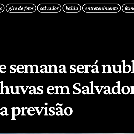
s
giro de fotos
salvador
bahia
entretenimento
fam
e semana será nub
huvas em Salvador
ra previsão