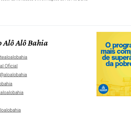
 Alô Alô Bahia
tealoalobahia
al Oficial
@aloalobahia
obahia
aloalobahia
aloalobahia