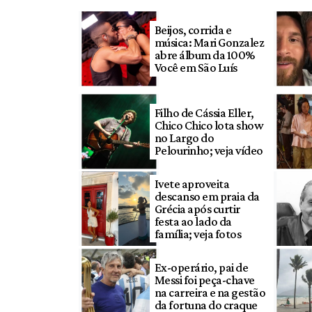
Beijos, corrida e
música: Mari Gonzalez
abre álbum da 100%
Você em São Luís
Filho de Cássia Eller,
Chico Chico lota show
no Largo do
Pelourinho; veja vídeo
Ivete aproveita
descanso em praia da
Grécia após curtir
festa ao lado da
família; veja fotos
Ex-operário, pai de
Messi foi peça-chave
na carreira e na gestão
da fortuna do craque