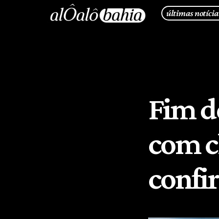
últimas notícia
Fim d
com c
confi