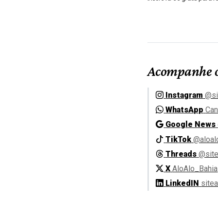
Acompanhe o
Instagram
@si
WhatsApp
Can
Google News
TikTok
@aloal
Threads
@site
X
AloAlo_Bahia
LinkedIN
site