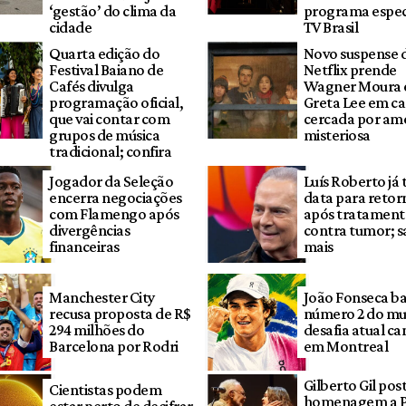
‘gestão’ do clima da
programa espec
cidade
TV Brasil
Quarta edição do
Novo suspense 
Festival Baiano de
Netflix prende
Cafés divulga
Wagner Moura 
programação oficial,
Greta Lee em ca
que vai contar com
cercada por am
grupos de música
misteriosa
tradicional; confira
Jogador da Seleção
Luís Roberto já
encerra negociações
data para retor
com Flamengo após
após tratamen
divergências
contra tumor; s
financeiras
mais
Manchester City
João Fonseca ba
recusa proposta de R$
número 2 do mu
294 milhões do
desafia atual c
Barcelona por Rodri
em Montreal
Gilberto Gil pos
Cientistas podem
homenagem a P