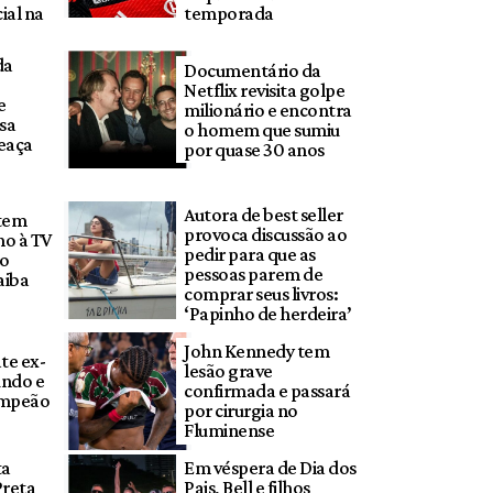
ial na
temporada
da
Documentário da
Netflix revisita golpe
e
milionário e encontra
sa
o homem que sumiu
eaça
por quase 30 anos
Autora de best seller
 tem
provoca discussão ao
no à TV
pedir para que as
to
pessoas parem de
aiba
comprar seus livros:
‘Papinho de herdeira’
John Kennedy tem
te ex-
lesão grave
ndo e
confirmada e passará
ampeão
por cirurgia no
Fluminense
ta
Em véspera de Dia dos
reta
Pais, Bell e filhos