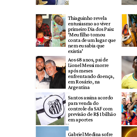
Thiaguinho revela
entusiasmo ao viver
primeiro Dia dos Pais:
‘Meu filho tomou
conta de um lugar que
nem eu sabia que
existia’
Aos 68 anos, pai de
Lionel Messi morre
após meses
enfrentando doença,
em Rosário, na
Argentina
Santos assina acordo
para venda do
controle da SAF com
previsão de R$ 1 bilhão
em aportes
Gabriel Medina sofre