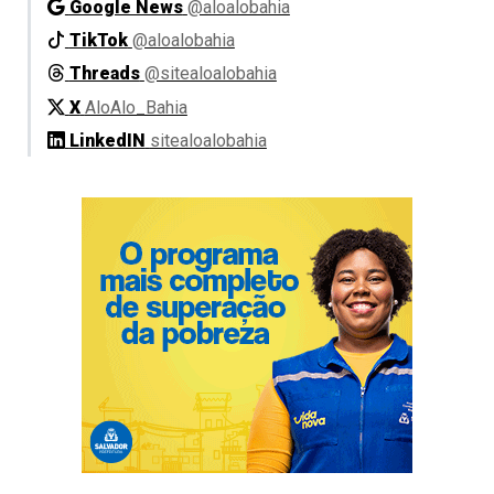
Google News
@aloalobahia
TikTok
@aloalobahia
Threads
@sitealoalobahia
X
AloAlo_Bahia
LinkedIN
sitealoalobahia