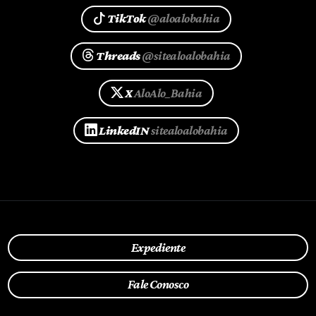
TikTok
@aloalobahia
Threads
@sitealoalobahia
X
AloAlo_Bahia
LinkedIN
sitealoalobahia
Expediente
Fale Conosco