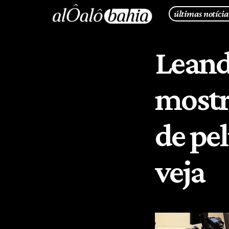
últimas notícia
Leand
mostr
de pel
veja