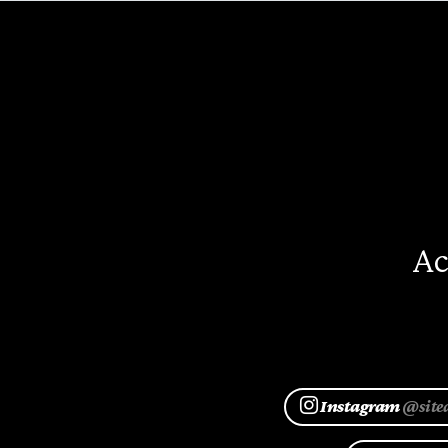
Ac
Instagram
@site