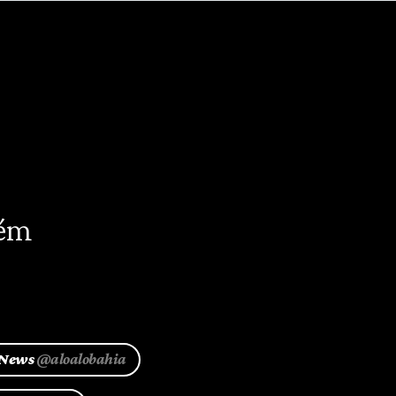
ém
 News
@aloalobahia