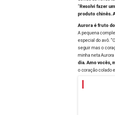
“
Resolvi fazer um
produto chinês. A
Aurora é fruto d
A pequena complet
especial do avô. 
seguir mas o cora
minha neta Aurora
dia.
Amo vocês, m
o coração colado 