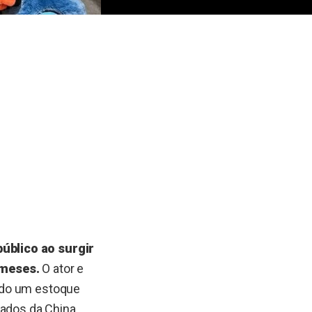
úblico ao surgir
 meses.
O ator e
ndo um estoque
tados da China.