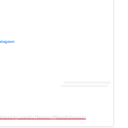
nstagram
 shared by Leandro Hassum (@leandrohassum)