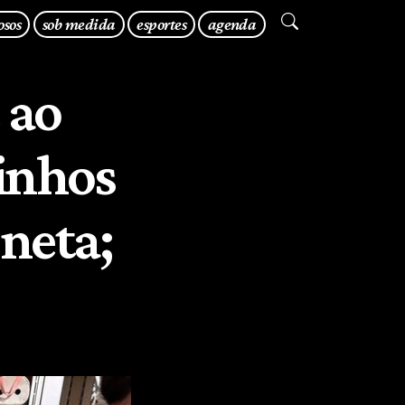
osos
sob medida
esportes
agenda
 ao
inhos
 neta;