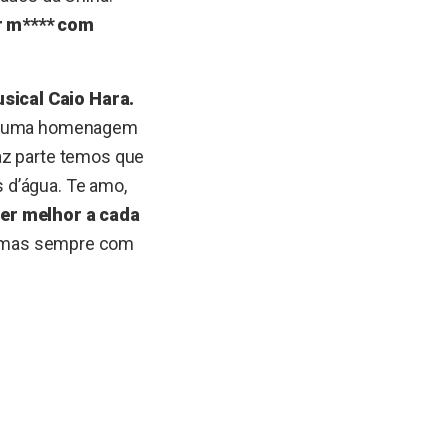
r m**** com
sical Caio Hara.
hou uma homenagem
az parte temos que
 d’água. Te amo,
ser melhor a cada
 mas sempre com