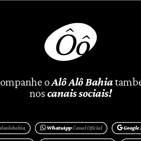
ompanhe o
Alô Alô Bahia
tamb
nos
canais sociais!
aloalobahia
WhatsApp
Canal Oficial
Google