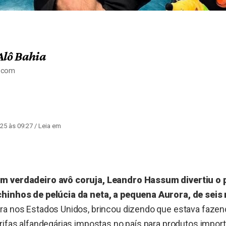
Alô Bahia
a.com
25 às 09:27
/ Leia em
m verdadeiro avô coruja, Leandro Hassum divertiu o p
chinhos de pelúcia da neta, a pequena Aurora, de seis
ra nos Estados Unidos, brincou dizendo que estava faze
rifas alfandegárias impostas no país para produtos impor