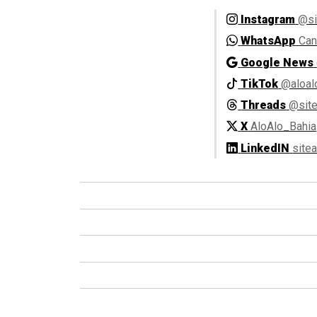
Instagram
@si
WhatsApp
Can
Google News
TikTok
@aloal
Threads
@site
X
AloAlo_Bahia
LinkedIN
site