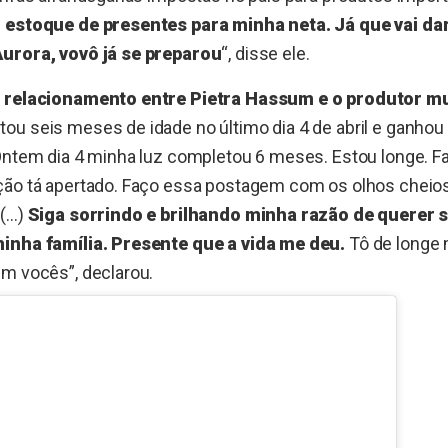
 estoque de presentes para minha neta. Já que vai da
urora, vovô já se preparou
“, disse ele.
o relacionamento entre Pietra Hassum e o produtor mu
ou seis meses de idade no último dia 4 de abril e gan
“Ontem dia 4 minha luz completou 6 meses. Estou longe. F
ção tá apertado. Faço essa postagem com os olhos cheios
 (…)
Siga sorrindo e brilhando minha razão de querer 
inha família. Presente que a vida me deu.
Tô de longe
em vocês”, declarou.