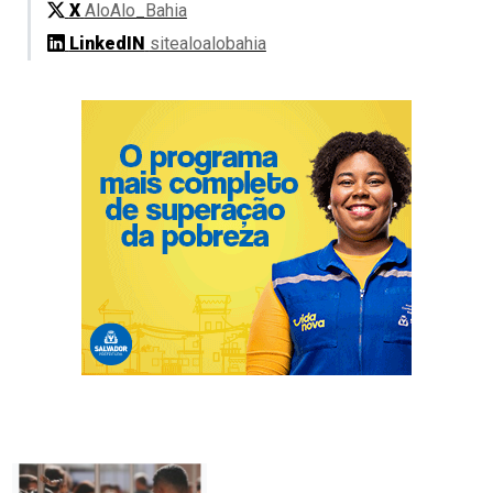
X
AloAlo_Bahia
LinkedIN
sitealoalobahia