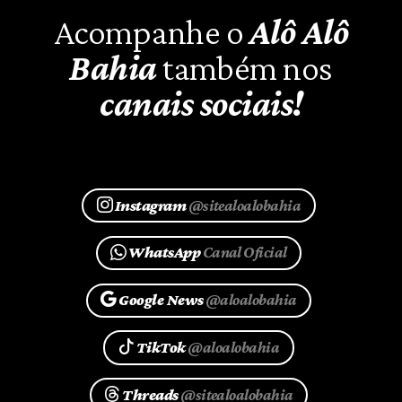
Acompanhe o
Alô Alô
Bahia
também nos
canais sociais!
Instagram
@sitealoalobahia
WhatsApp
Canal Oficial
Google News
@aloalobahia
TikTok
@aloalobahia
Threads
@sitealoalobahia