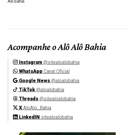
Alô Bahia
Acompanhe o Alô Alô Bahia
Instagram
@sitealoalobahia
WhatsApp
Canal Oficial
Google News
@aloalobahia
TikTok
@aloalobahia
Threads
@sitealoalobahia
X
AloAlo_Bahia
LinkedIN
sitealoalobahia