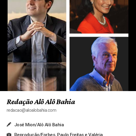
Redação Alô Alô Bahia
redacao@aloalobahia.com
José Mion/Alô Alô Bahia
Reprodução/Forbes, Paulo Freitas e Valéria