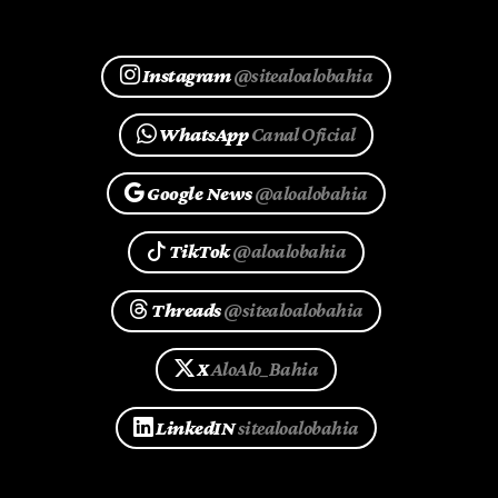
Instagram
@sitealoalobahia
WhatsApp
Canal Oficial
Google News
@aloalobahia
TikTok
@aloalobahia
Threads
@sitealoalobahia
X
AloAlo_Bahia
LinkedIN
sitealoalobahia