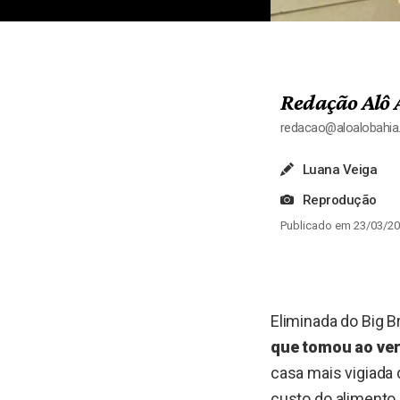
Redação Alô 
redacao@aloalobahi
Luana Veiga
Reprodução
Publicado em 23/03/20
Eliminada do Big Br
que tomou ao ver
casa mais vigiada d
custo do alimento.