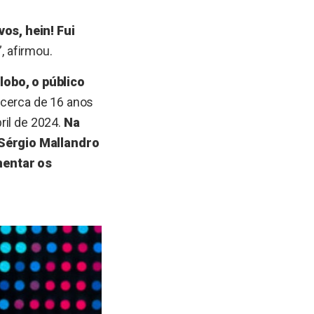
os, hein! Fui
”, afirmou.
obo, o público
cerca de 16 anos
il de 2024.
Na
Sérgio Mallandro
mentar os