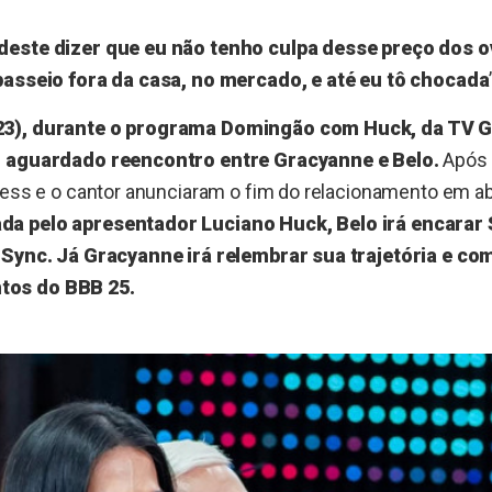
este dizer que eu não tenho culpa desse preço dos ov
passeio fora da casa, no mercado, e até eu tô chocada
3), durante o programa Domingão com Huck, da TV Gl
o aguardado reencontro entre Gracyanne e Belo.
Após 
ness e o cantor anunciaram o fim do relacionamento em abr
a pelo apresentador Luciano Huck, Belo irá encarar 
 Sync. Já Gracyanne irá relembrar sua trajetória e co
os do BBB 25.