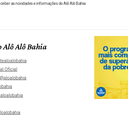
receber as novidades e informações do Alô Alô Bahia
 Alô Alô Bahia
tealoalobahia
al Oficial
@aloalobahia
obahia
aloalobahia
aloalobahia