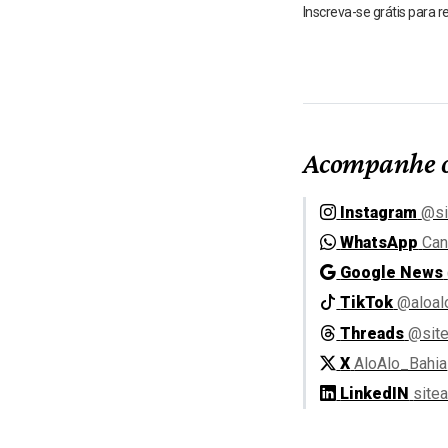
Inscreva-se grátis para 
Acompanhe o
Instagram
@si
WhatsApp
Can
Google News
TikTok
@aloal
Threads
@site
X
AloAlo_Bahia
LinkedIN
site