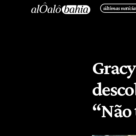
últimas notícia
Gracy
desco
“Não 