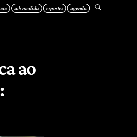
osos
sob medida
esportes
agenda
ca ao
: