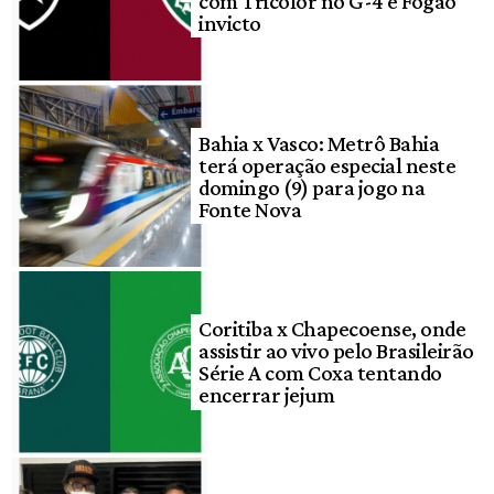
com Tricolor no G-4 e Fogão
invicto
Bahia x Vasco: Metrô Bahia
terá operação especial neste
domingo (9) para jogo na
Fonte Nova
Coritiba x Chapecoense, onde
assistir ao vivo pelo Brasileirão
Série A com Coxa tentando
encerrar jejum