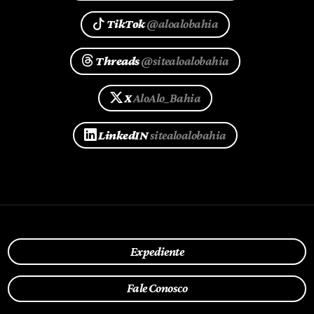
TikTok
@aloalobahia
Threads
@sitealoalobahia
X
AloAlo_Bahia
LinkedIN
sitealoalobahia
Expediente
Fale Conosco