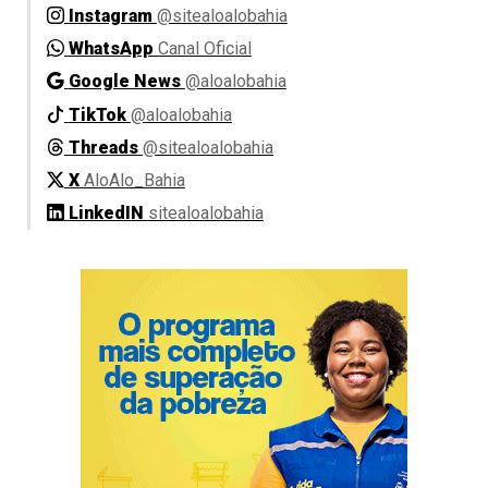
Instagram
@sitealoalobahia
WhatsApp
Canal Oficial
Google News
@aloalobahia
TikTok
@aloalobahia
Threads
@sitealoalobahia
X
AloAlo_Bahia
LinkedIN
sitealoalobahia