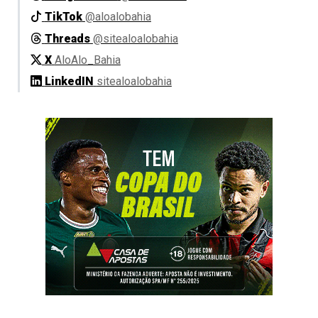
TikTok
@aloalobahia
Threads
@sitealoalobahia
X
AloAlo_Bahia
LinkedIN
sitealoalobahia