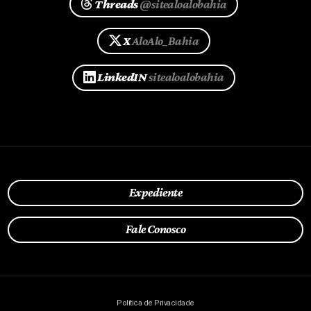
Threads
@sitealoalobahia
X
AloAlo_Bahia
LinkedIN
sitealoalobahia
Expediente
Fale Conosco
Política de Privacidade