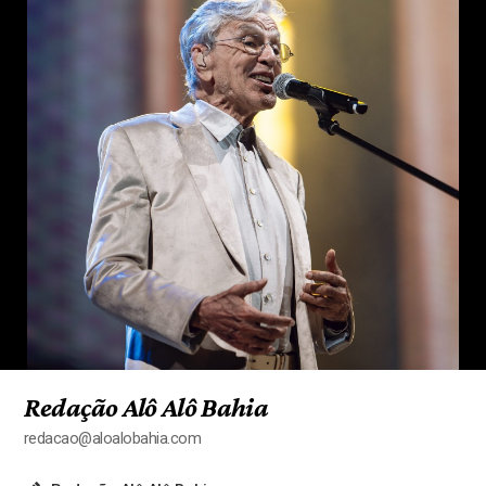
Redação Alô Alô Bahia
redacao@aloalobahia.com