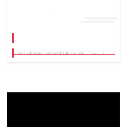
Uma publicação compartilhada por MÁQUINA DE LOUCO (@maquinadelouco)