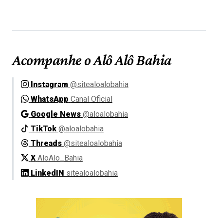
Acompanhe o Alô Alô Bahia
Instagram
@sitealoalobahia
WhatsApp
Canal Oficial
Google News
@aloalobahia
TikTok
@aloalobahia
Threads
@sitealoalobahia
X
AloAlo_Bahia
LinkedIN
sitealoalobahia