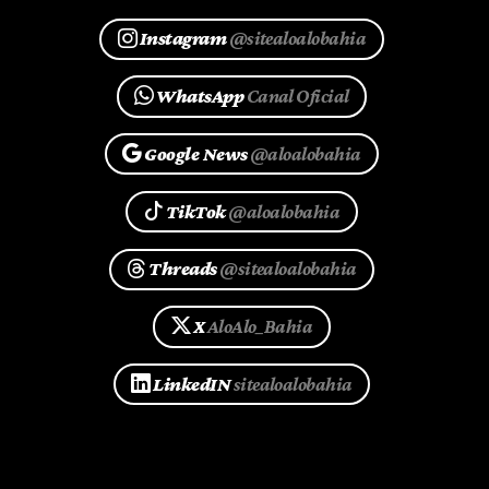
Instagram
@sitealoalobahia
WhatsApp
Canal Oficial
Google News
@aloalobahia
TikTok
@aloalobahia
Threads
@sitealoalobahia
X
AloAlo_Bahia
LinkedIN
sitealoalobahia