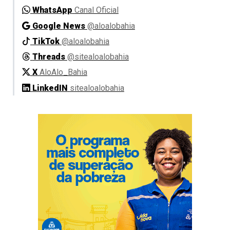
WhatsApp
Canal Oficial
Google News
@aloalobahia
TikTok
@aloalobahia
Threads
@sitealoalobahia
X
AloAlo_Bahia
LinkedIN
sitealoalobahia