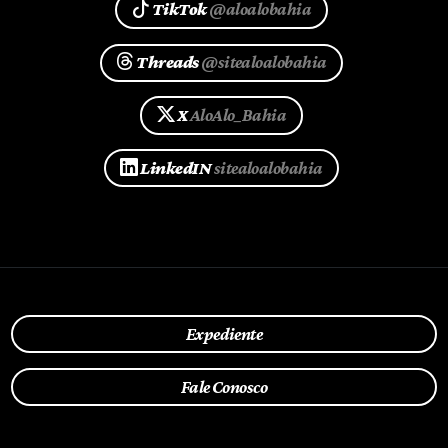
TikTok
@aloalobahia
Threads
@sitealoalobahia
X
AloAlo_Bahia
LinkedIN
sitealoalobahia
Expediente
Fale Conosco