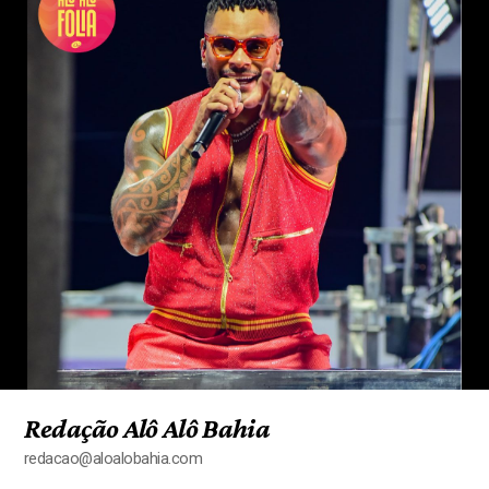
Redação Alô Alô Bahia
redacao@aloalobahia.com