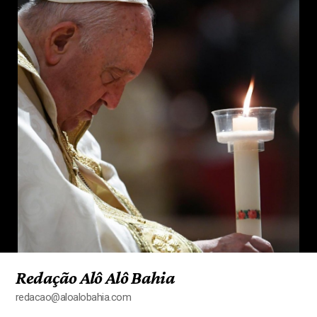
Redação Alô Alô Bahia
redacao@aloalobahia.com