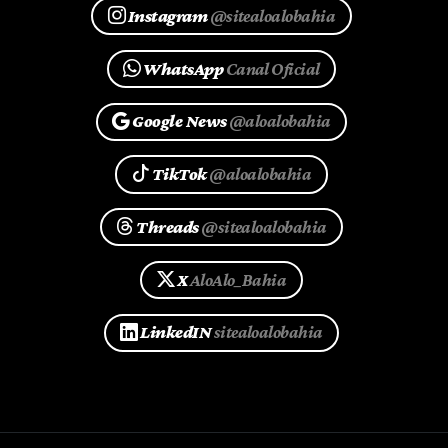
Instagram
@sitealoalobahia
WhatsApp
Canal Oficial
Google News
@aloalobahia
TikTok
@aloalobahia
Threads
@sitealoalobahia
X
AloAlo_Bahia
LinkedIN
sitealoalobahia