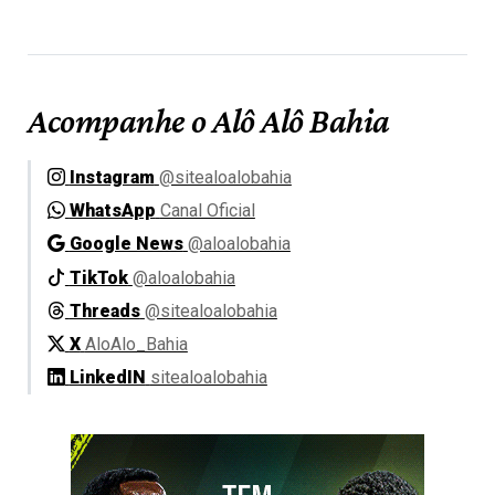
Acompanhe o Alô Alô Bahia
Instagram
@sitealoalobahia
WhatsApp
Canal Oficial
Google News
@aloalobahia
TikTok
@aloalobahia
Threads
@sitealoalobahia
X
AloAlo_Bahia
LinkedIN
sitealoalobahia