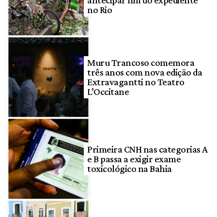
antecipar fim do expediente
no Rio
Muru Trancoso comemora
três anos com nova edição da
Extravagantti no Teatro
L’Occitane
Primeira CNH nas categorias A
e B passa a exigir exame
toxicológico na Bahia