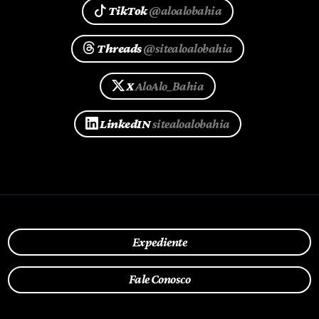
TikTok
@aloalobahia
Threads
@sitealoalobahia
X
AloAlo_Bahia
LinkedIN
sitealoalobahia
Expediente
Fale Conosco