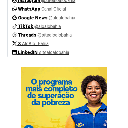
Instagram
@sitealoalobahia
WhatsApp
Canal Oficial
Google News
@aloalobahia
TikTok
@aloalobahia
Threads
@sitealoalobahia
X
AloAlo_Bahia
LinkedIN
sitealoalobahia