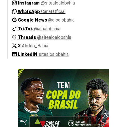
Instagram
@sitealoalobahia
WhatsApp
Canal Oficial
Google News
@aloalobahia
TikTok
@aloalobahia
Threads
@sitealoalobahia
X
AloAlo_Bahia
LinkedIN
sitealoalobahia