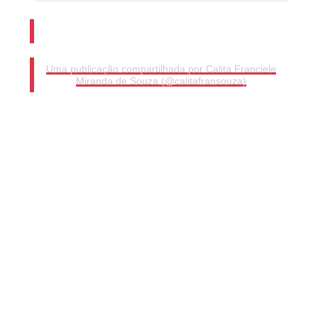
Uma publicação compartilhada por Calita Franciele
Miranda de Souza (@calitafransouza)