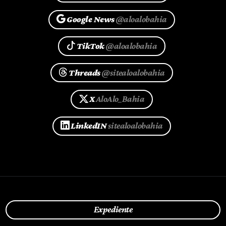
Google News
@aloalobahia
TikTok
@aloalobahia
Threads
@sitealoalobahia
X
AloAlo_Bahia
LinkedIN
sitealoalobahia
Expediente