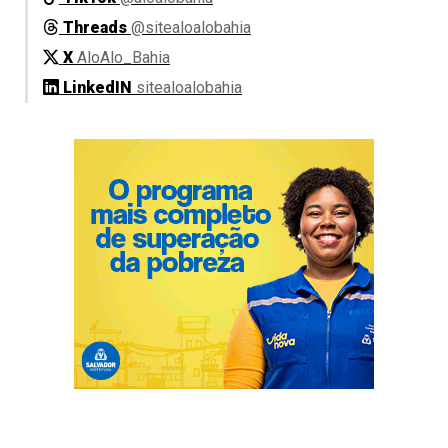
Threads
@sitealoalobahia
X
AloAlo_Bahia
LinkedIN
sitealoalobahia