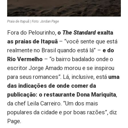
Praia de Itapuã | Foto: Jordan Page
Fora do Pelourinho,
o
The Standard
exalta
as praias de Itapuã
– “você sente que está
realmente no Brasil quando está lá” –
e do
Rio Vermelho
– “o bairro badalado onde o
escritor Jorge Amado morou e se inspirou
para seus romances”. Lá, inclusive, está
uma
das indicações de onde comer da
publicação: o restaurante Dona Mariquita
,
da chef Leila Carreiro. “Um dos mais
populares da cidade e por boas razões”, diz
Page.