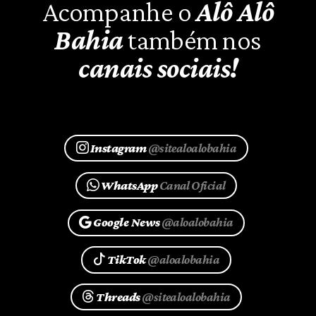
Acompanhe o
Alô Alô
Bahia
também nos
canais sociais!
Instagram
@sitealoalobahia
WhatsApp
Canal Oficial
Google News
@aloalobahia
TikTok
@aloalobahia
Threads
@sitealoalobahia