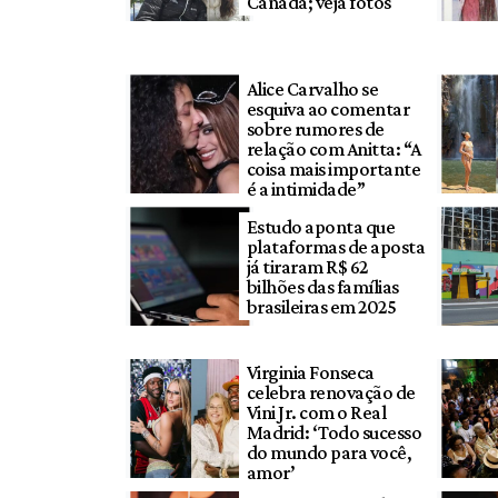
Canadá; veja fotos
Alice Carvalho se
esquiva ao comentar
sobre rumores de
relação com Anitta: “A
coisa mais importante
é a intimidade”
Estudo aponta que
plataformas de aposta
já tiraram R$ 62
bilhões das famílias
brasileiras em 2025
Virginia Fonseca
celebra renovação de
Vini Jr. com o Real
Madrid: ‘Todo sucesso
do mundo para você,
amor’