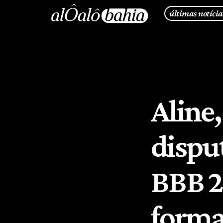
últimas notícia
Aline,
dispu
BBB 2
forma