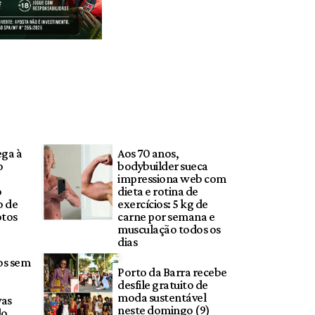
ega à
Aos 70 anos,
o
bodybuilder sueca
impressiona web com
o
dieta e rotina de
o de
exercícios: 5 kg de
otos
carne por semana e
musculação todos os
dias
os sem
Porto da Barra recebe
desfile gratuito de
moda sustentável
vas
neste domingo (9)
do