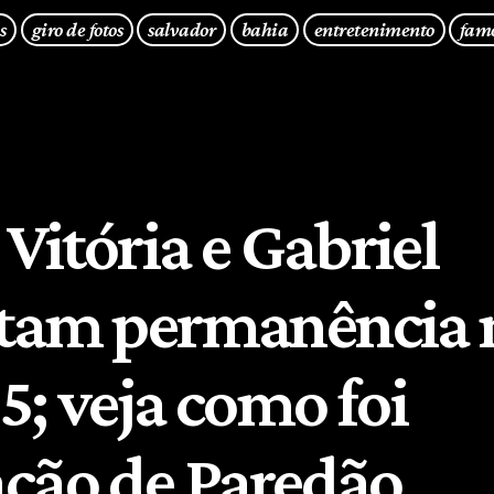
s
giro de fotos
salvador
bahia
entretenimento
fam
 Vitória e Gabriel
tam permanência 
5; veja como foi
ção de Paredão