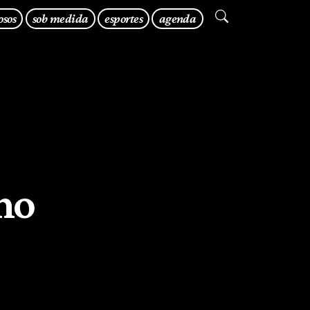
osos
sob medida
esportes
agenda
no