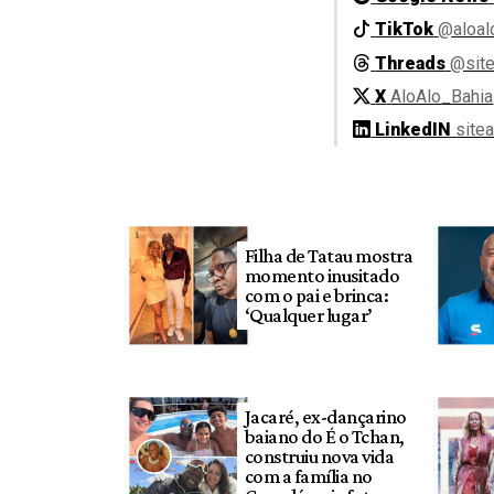
TikTok
@aloal
Threads
@site
X
AloAlo_Bahia
LinkedIN
site
Filha de Tatau mostra
momento inusitado
com o pai e brinca:
‘Qualquer lugar’
Jacaré, ex-dançarino
baiano do É o Tchan,
construiu nova vida
com a família no