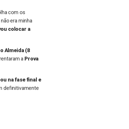
colha com os
 não era minha
vou colocar a
o Almeida (8
frentaram a
Prova
u na fase final e
am definitivamente