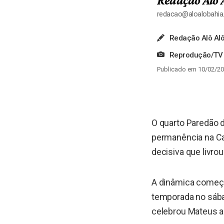
Redação Alô 
redacao@aloalobahi
Redação Alô Alô
Reprodução/TV
Publicado em 10/02/20
O quarto Paredão 
permanência na Ca
decisiva que livrou
A dinâmica come
temporada no sáb
celebrou Mateus ao