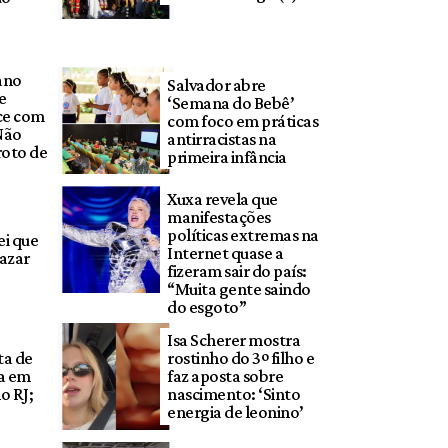
ano
Salvador abre
e
‘Semana do Bebê’
ce com
com foco em práticas
Não
antirracistas na
roto de
primeira infância
Xuxa revela que
manifestações
políticas extremas na
ei que
Internet quase a
 azar
fizeram sair do país:
“Muita gente saindo
do esgoto”
Isa Scherer mostra
ta de
rostinho do 3º filho e
a em
faz aposta sobre
o RJ;
nascimento: ‘Sinto
energia de leonino’