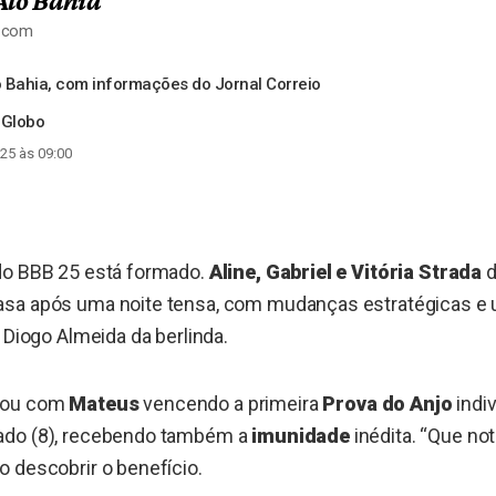
Alô Bahia
a.com
 Bahia, com informações do Jornal Correio
 Globo
25 às 09:00
do BBB 25 está formado.
Aline, Gabriel e Vitória Strada
d
sa após uma noite tensa, com mudanças estratégicas e
 Diogo Almeida da berlinda.
çou com
Mateus
vencendo a primeira
Prova do Anjo
indiv
ado (8), recebendo também a
imunidade
inédita. “Que not
 descobrir o benefício.