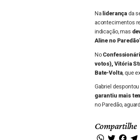
Na
liderança
da s
acontecimentos re
indicação, mas
de
Aline no Paredão
No
Confessionár
votos), Vitória St
Bate-Volta
, que e
Gabriel despontou
garantiu mais t
no Paredão, aguar
Compartilhe
WhatsApp
Twitter
Faceb