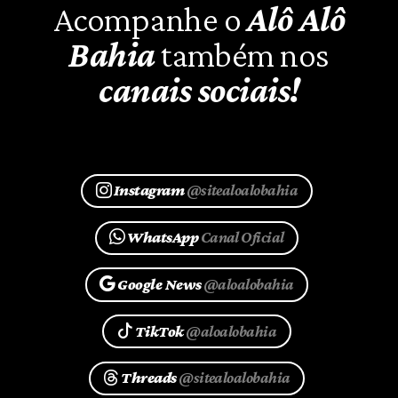
Acompanhe o
Alô Alô
Bahia
também nos
canais sociais!
Instagram
@sitealoalobahia
WhatsApp
Canal Oficial
Google News
@aloalobahia
TikTok
@aloalobahia
Threads
@sitealoalobahia