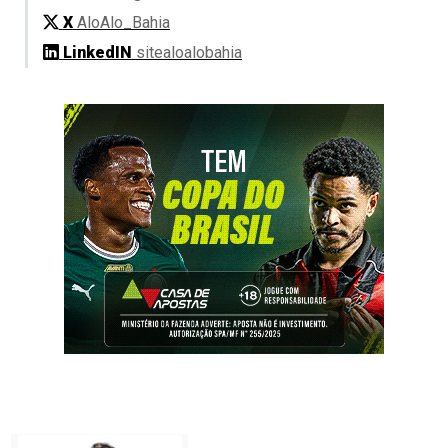
X
AloAlo_Bahia
LinkedIN
sitealoalobahia