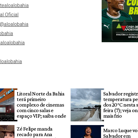
tealoalobahia
al Oficial
@aloalobahia
obahia
aloalobahia
aloalobahia
Litoral Norte da Bahia
Salvador regist
terá primeiro
temperatura pe
complexo de cinemas
dos 20°C nesta 
com cinco salas e
feira (7); veja o
espaço VIP; saiba onde
mais frio
Zé Felipe manda
Marco Luque vol
recado para Ana
Salvador em