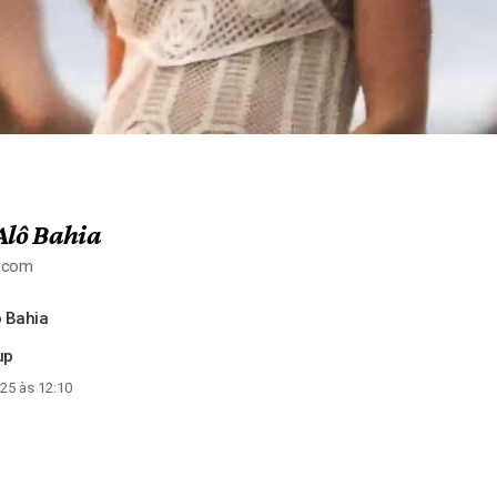
Alô Bahia
a.com
 Bahia
up
25 às 12:10