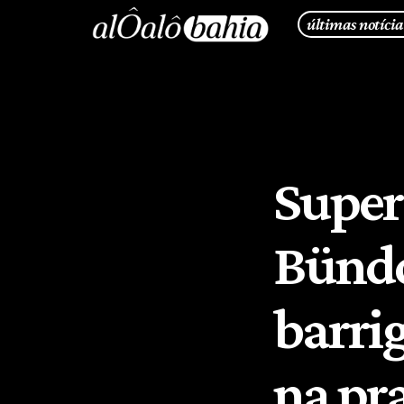
últimas notícia
Super
Bündc
barrig
na pra