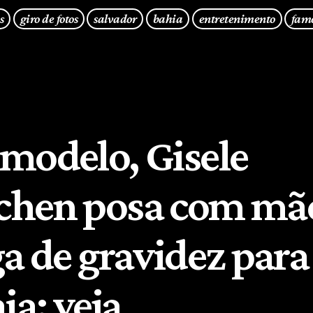
s
giro de fotos
salvador
bahia
entretenimento
fam
modelo, Gisele
hen posa com mã
a de gravidez para
ia; veja