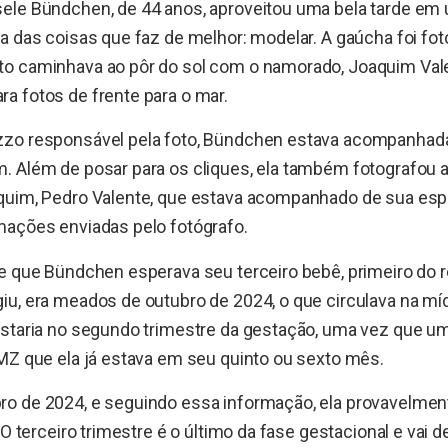
ele Bündchen, de 44 anos, aproveitou uma bela tarde em 
a das coisas que faz de melhor: modelar. A gaúcha foi fot
o caminhava ao pôr do sol com o namorado, Joaquim Valen
a fotos de frente para o mar.
zo responsável pela foto, Bündchen estava acompanhada 
 Além de posar para os cliques, ela também fotografou a
quim, Pedro Valente, que estava acompanhado de sua esp
mações enviadas pelo fotógrafo.
de que Bündchen esperava seu terceiro bebê, primeiro do
u, era meados de outubro de 2024, o que circulava na míd
estaria no segundo trimestre da gestação, uma vez que u
MZ que ela já estava em seu quinto ou sexto mês.
o de 2024, e seguindo essa informação, ela provavelment
. O terceiro trimestre é o último da fase gestacional e vai