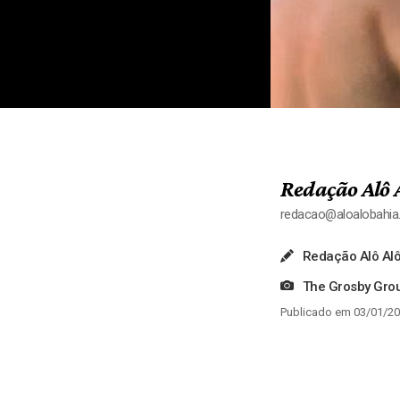
Redação Alô 
redacao@aloalobahi
Redação Alô Alô
The Grosby Gro
Publicado em 03/01/20