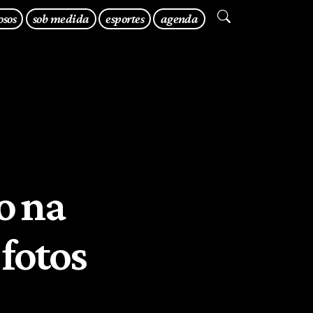
osos
sob medida
esportes
agenda
o na
 fotos