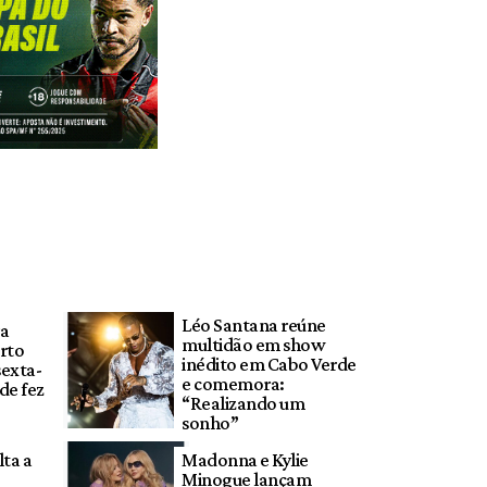
Léo Santana reúne
ra
multidão em show
rto
inédito em Cabo Verde
sexta-
e comemora:
nde fez
“Realizando um
sonho”
ta a
Madonna e Kylie
Minogue lançam