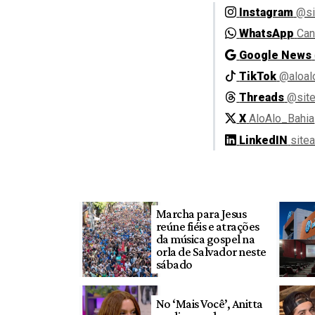
Instagram
@si
WhatsApp
Can
Google News
TikTok
@aloal
Threads
@site
X
AloAlo_Bahia
LinkedIN
site
Marcha para Jesus
reúne fiéis e atrações
da música gospel na
orla de Salvador neste
sábado
No ‘Mais Você’, Anitta