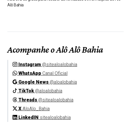
Alô Bahia
Acompanhe o Alô Alô Bahia
Instagram
@sitealoalobahia
WhatsApp
Canal Oficial
Google News
@aloalobahia
TikTok
@aloalobahia
Threads
@sitealoalobahia
X
AloAlo_Bahia
LinkedIN
sitealoalobahia