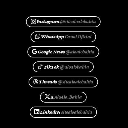
Instagram
@sitealoalobahia
WhatsApp
Canal Oficial
Google News
@aloalobahia
TikTok
@aloalobahia
Threads
@sitealoalobahia
X
AloAlo_Bahia
LinkedIN
sitealoalobahia