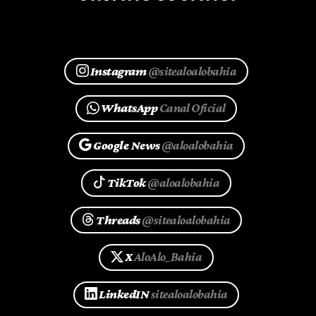
Instagram
@sitealoalobahia
WhatsApp
Canal Oficial
Google News
@aloalobahia
TikTok
@aloalobahia
Threads
@sitealoalobahia
X
AloAlo_Bahia
LinkedIN
sitealoalobahia