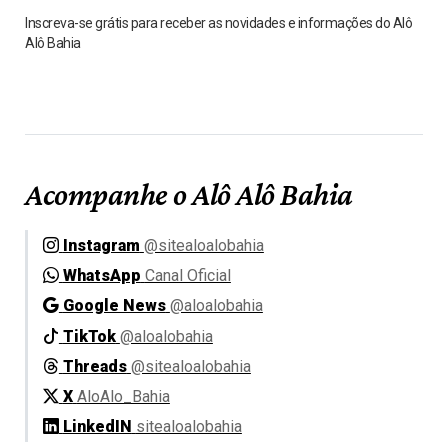
Inscreva-se grátis para receber as novidades e informações do Alô
Alô Bahia
Acompanhe o Alô Alô Bahia
Instagram
@sitealoalobahia
WhatsApp
Canal Oficial
Google News
@aloalobahia
TikTok
@aloalobahia
Threads
@sitealoalobahia
X
AloAlo_Bahia
LinkedIN
sitealoalobahia