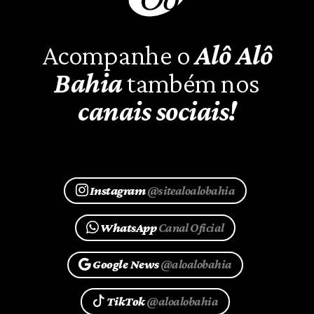
Acompanhe o
Alô Alô
Bahia
também nos
canais sociais!
Instagram
@sitealoalobahia
WhatsApp
Canal Oficial
Google News
@aloalobahia
TikTok
@aloalobahia