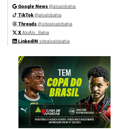
Google News
@aloalobahia
TikTok
@aloalobahia
Threads
@sitealoalobahia
X
AloAlo_Bahia
LinkedIN
sitealoalobahia