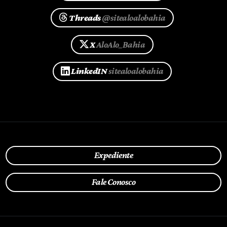
Threads
@sitealoalobahia
X
AloAlo_Bahia
LinkedIN
sitealoalobahia
Expediente
Fale Conosco