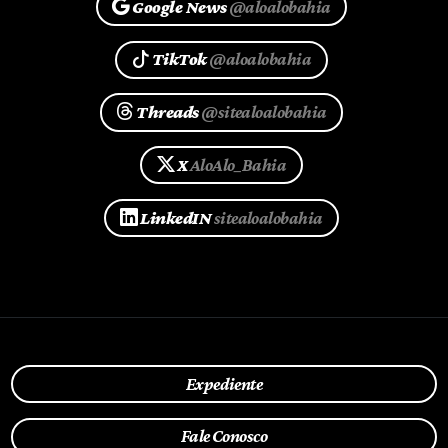
Google News
@aloalobahia
TikTok
@aloalobahia
Threads
@sitealoalobahia
X
AloAlo_Bahia
LinkedIN
sitealoalobahia
Expediente
Fale Conosco