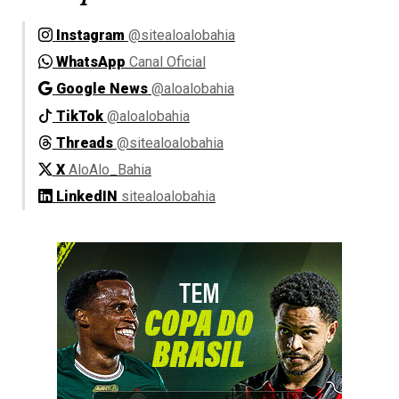
Instagram
@sitealoalobahia
WhatsApp
Canal Oficial
Google News
@aloalobahia
TikTok
@aloalobahia
Threads
@sitealoalobahia
X
AloAlo_Bahia
LinkedIN
sitealoalobahia