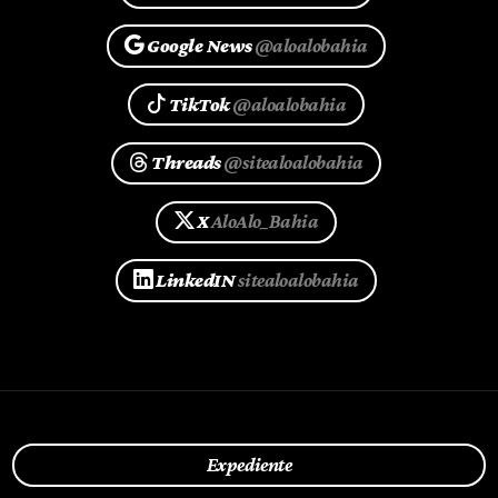
Google News
@aloalobahia
TikTok
@aloalobahia
Threads
@sitealoalobahia
X
AloAlo_Bahia
LinkedIN
sitealoalobahia
Expediente