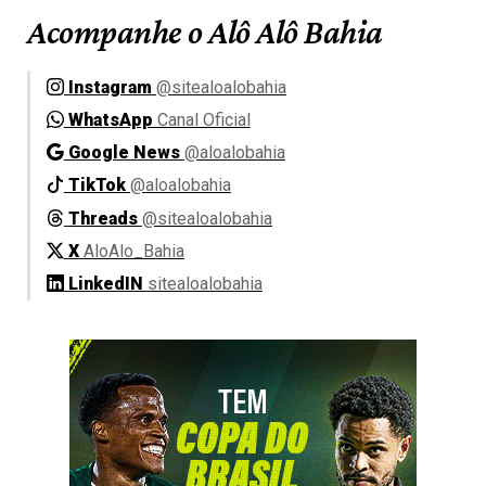
Acompanhe o Alô Alô Bahia
Instagram
@sitealoalobahia
WhatsApp
Canal Oficial
Google News
@aloalobahia
TikTok
@aloalobahia
Threads
@sitealoalobahia
X
AloAlo_Bahia
LinkedIN
sitealoalobahia