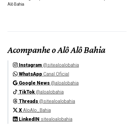
Alô Bahia
Acompanhe o Alô Alô Bahia
Instagram
@sitealoalobahia
WhatsApp
Canal Oficial
Google News
@aloalobahia
TikTok
@aloalobahia
Threads
@sitealoalobahia
X
AloAlo_Bahia
LinkedIN
sitealoalobahia