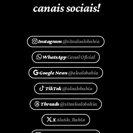
canais sociais!
Instagram
@sitealoalobahia
WhatsApp
Canal Oficial
Google News
@aloalobahia
TikTok
@aloalobahia
Threads
@sitealoalobahia
X
AloAlo_Bahia