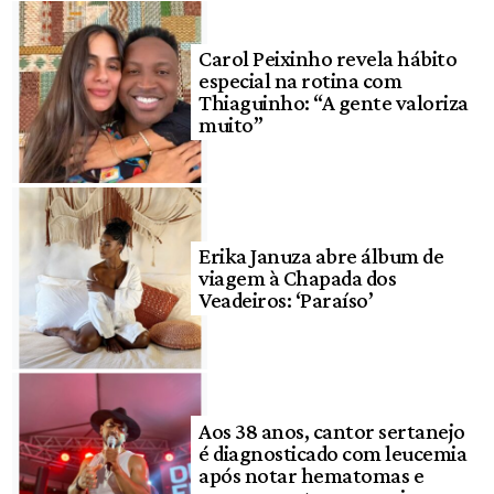
Carol Peixinho revela hábito
especial na rotina com
Thiaguinho: “A gente valoriza
muito”
Erika Januza abre álbum de
viagem à Chapada dos
Veadeiros: ‘Paraíso’
Aos 38 anos, cantor sertanejo
é diagnosticado com leucemia
após notar hematomas e