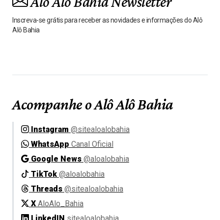
Alô Alô Bahia Newsletter
Inscreva-se grátis para receber as novidades e informações do Alô
Alô Bahia
Acompanhe o Alô Alô Bahia
Instagram
@sitealoalobahia
WhatsApp
Canal Oficial
Google News
@aloalobahia
TikTok
@aloalobahia
Threads
@sitealoalobahia
X
AloAlo_Bahia
LinkedIN
sitealoalobahia