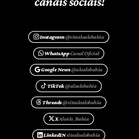
canais sociais!
Instagram
@sitealoalobahia
WhatsApp
Canal Oficial
Google News
@aloalobahia
TikTok
@aloalobahia
Threads
@sitealoalobahia
X
AloAlo_Bahia
LinkedIN
sitealoalobahia