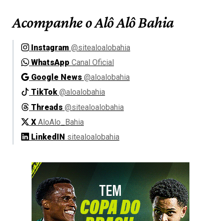
Acompanhe o Alô Alô Bahia
Instagram
@sitealoalobahia
WhatsApp
Canal Oficial
Google News
@aloalobahia
TikTok
@aloalobahia
Threads
@sitealoalobahia
X
AloAlo_Bahia
LinkedIN
sitealoalobahia