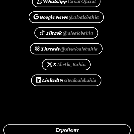
WhatsApp
Canal Oficial
Google News
@aloalobahia
TikTok
@aloalobahia
Threads
@sitealoalobahia
X
AloAlo_Bahia
LinkedIN
sitealoalobahia
Expediente