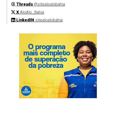
Threads
@sitealoalobahia
X
AloAlo_Bahia
LinkedIN
sitealoalobahia