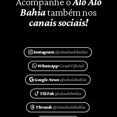
Acompanhe o
Alô Alô
Bahia
também nos
canais sociais!
Instagram
@sitealoalobahia
WhatsApp
Canal Oficial
Google News
@aloalobahia
TikTok
@aloalobahia
Threads
@sitealoalobahia