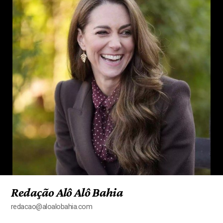
Redação Alô Alô Bahia
redacao@aloalobahia.com