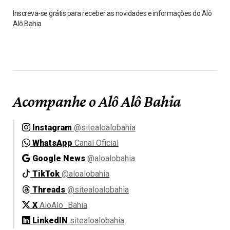
Inscreva-se grátis para receber as novidades e informações do Alô
Alô Bahia
Acompanhe o Alô Alô Bahia
Instagram
@sitealoalobahia
WhatsApp
Canal Oficial
Google News
@aloalobahia
TikTok
@aloalobahia
Threads
@sitealoalobahia
X
AloAlo_Bahia
LinkedIN
sitealoalobahia