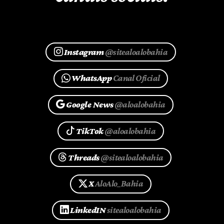
Instagram
@sitealoalobahia
WhatsApp
Canal Oficial
Google News
@aloalobahia
TikTok
@aloalobahia
Threads
@sitealoalobahia
X
AloAlo_Bahia
LinkedIN
sitealoalobahia