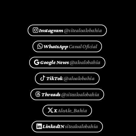
Instagram
@sitealoalobahia
WhatsApp
Canal Oficial
Google News
@aloalobahia
TikTok
@aloalobahia
Threads
@sitealoalobahia
X
AloAlo_Bahia
LinkedIN
sitealoalobahia