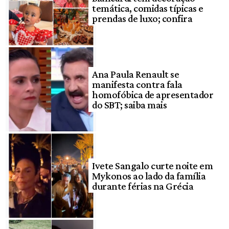
temática, comidas típicas e
prendas de luxo; confira
Ana Paula Renault se
manifesta contra fala
homofóbica de apresentador
do SBT; saiba mais
Ivete Sangalo curte noite em
Mykonos ao lado da família
durante férias na Grécia