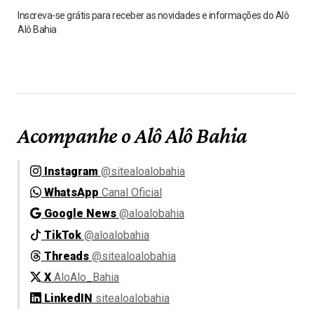
Inscreva-se grátis para receber as novidades e informações do Alô
Alô Bahia
Acompanhe o Alô Alô Bahia
Instagram
@sitealoalobahia
WhatsApp
Canal Oficial
Google News
@aloalobahia
TikTok
@aloalobahia
Threads
@sitealoalobahia
X
AloAlo_Bahia
LinkedIN
sitealoalobahia